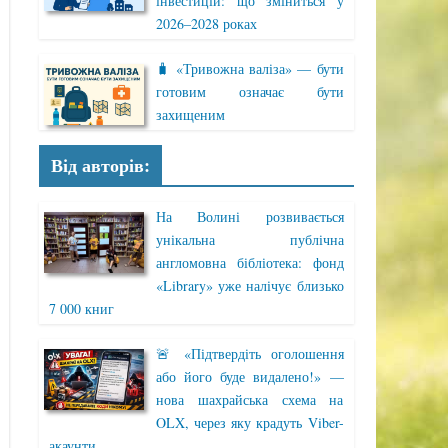
інвестицій: що зміниться у
2026–2028 роках
🧳 «Тривожна валіза» — бути
готовим означає бути
захищеним
Від авторів:
На Волині розвивається
унікальна публічна
англомовна бібліотека: фонд
«Library» уже налічує близько
7 000 книг
🚨 «Підтвердіть оголошення
або його буде видалено!» —
нова шахрайська схема на
OLX, через яку крадуть Viber-
акаунти