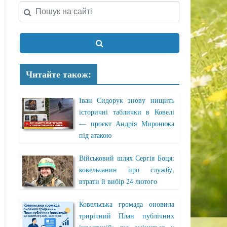
Читайте також:
Іван Сидорук знову нищить
історичні таблички в Ковелі
— проєкт Андрія Миронюка
під атакою
Військовий шлях Сергія Боця:
ковельчанин про службу,
втрати й вибір 24 лютого
Ковельська громада оновила
трирічний План публічних