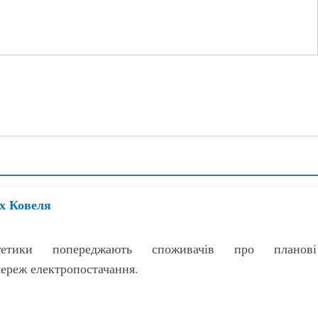
ях Ковеля
гетики попереджають споживачів про планові
ереж електропостачання.