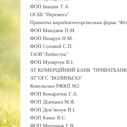
ФОП Іващик Т.А.
ОСББ "Перемога"
Приватна виробничоторгівельна фірма "Фі
ФОП Мандзюк П.М.
ФОП Назарук Н.М.
ФОП Соловей С.П.
ТзОВ"Любисток"
ФОП Мулярчук В.І.
АТ КОМЕРЦІЙНИЙ БАНК "ПРИВАТБАНК
АТ"ОГС "ВОЛИНЬГАЗ"
Ковельське РЖКП №2
ФОП Кондратюк Г.А.
ФОП Дідицька М.Я.
ФОП Дем"янчук В.І.
ФОП Кавас В.С.
ФОП Миронюк Г.В.