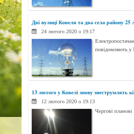
Дві вулиці Ковеля та два села району 25 
24 лютого 2020 о 19:17
Електропостача
повідомляють у
13 лютого у Ковелі знову знеструмлять к
12 лютого 2020 о 19:13
Чергові планові 