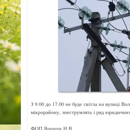
З 9.00 до 17.00 не буде світла на вулиці 
мікрорайону, знеструмлять і ряд юридичних
ФОП Ярощук Н.В.