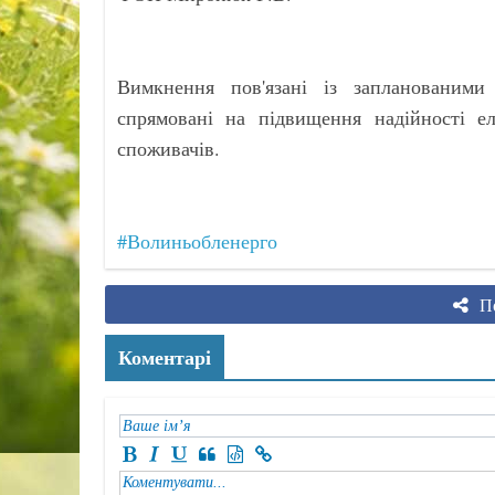
Вимкнення пов'язані із запланованими
спрямовані на підвищення надійності ел
споживачів.
#Волиньобленерго
По
Коментарі