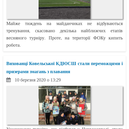
Майже тиждень на майданчиках не відбуваються
тренування, скасовано декілька найближчих етапів
весняного турніру. Проте, на території ФОКу кипить
робота.
Вихованці Ковельської КДЮСШ стали переможцями і
призерами змагань з плавання
10 березня 2020 о 13:29
Учасниками турніру, що відбувся у Червонограді, стали