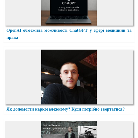
OpenAI обмежила можливості ChatGPT у сфері медицини та
права
Як допомогти наркозалежному? Куди потрібно звертатися?