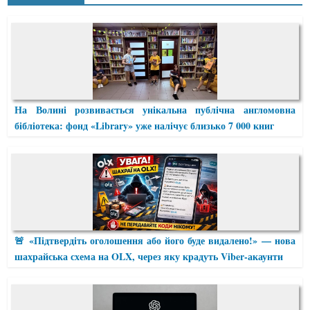
На Волині розвивається унікальна публічна англомовна
бібліотека: фонд «Library» уже налічує близько 7 000 книг
🚨 «Підтвердіть оголошення або його буде видалено!» — нова
шахрайська схема на OLX, через яку крадуть Viber-акаунти