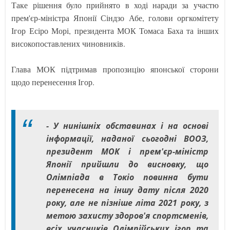
Таке рішення було прийнято в ході наради за участю
прем'єр-міністра Японії Сіндзо Абе, голови оргкомітету
Ігор Есіро Морі, президента МОК Томаса Баха та інших
високопоставлених чиновників.
Глава МОК підтримав пропозицію японської сторони
щодо перенесення Ігор.
- У нинішніх обставинах і на основі
інформації, наданої сьогодні ВООЗ,
президент МОК і прем'єр-міністр
Японії прийшли до висновку, що
Олімпіада в Токіо повинна бути
перенесена на іншу дату після 2020
року, але не пізніше літа 2021 року, з
метою захисту здоров'я спортсменів,
всіх учасників Олімпійських ігор та