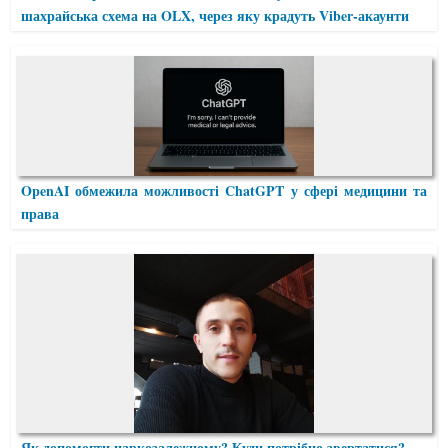
шахрайська схема на OLX, через яку крадуть Viber-акаунти
OpenAI обмежила можливості ChatGPT у сфері медицини та
права
Як допомогти наркозалежному? Куди потрібно звертатися?