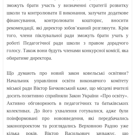
зможуть брати участь у визначенні стратегії розвитку
школи та контролювати її виконання, залучати додаткове
фінансування, контролювати кошторис, вносити
рекомендації, які директор зобов’язаний розглянути. Крім
того, члени піклувальної ради зможуть брати учать у
роботі Педагогічної ради школи з правом дорадчого
голосу. Також вони будуть членами конкурсної комісії, яка
обиратиме директора.
Що думають про новий закон ковельські освітяни?
Начальник управління освіти виконавчого комітету
міської ради Віктор Бичковський каже, що місцеві вчителі
досить позитивно сприйняли Закон України «Про освіту».
Активно обговорюють в педагогічних та батьківських
колективах. До його ухвалення готувалися, адже були
поінформовані про нововведення, які передбачались
законопроектом та розглядались Верховною Радою уже
кілька років. Віктор Васильович зауважує, що