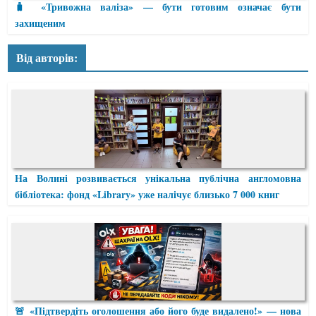
🧳 «Тривожна валіза» — бути готовим означає бути
захищеним
Від авторів:
На Волині розвивається унікальна публічна англомовна
бібліотека: фонд «Library» уже налічує близько 7 000 книг
🚨 «Підтвердіть оголошення або його буде видалено!» — нова