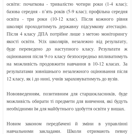
освіти: початкова - тривалістю чотири роки (1-4 клас);
базова середня - п’ять років (5-9 клас); профільна середня
освіта - три роки (10-12 клас). Після кожного рівня
школярі проходитимуть державну підсумкову атестацію.
Після 4 класу ДПА потрібне лише з метою моніторингу
якості освіти. Усіх школярів, незалежно від результату,
буде переведено до наступного класу. Результати ж
оцінювання після 9-го класу безпосередньо впливатимуть
на можливість продовжити навчання в 10-12 класах. За
результатами зовнішнього незалежного оцінювання після
12 класу, як і до нині, учнів зараховуватимуть до вузів.
Нововведенням, позитивним для старшокласників, буде
можливість обирати ті предмети для вивчення, які будуть
необхідними їм для майбутнього здобуття освіти у вишах.
Новим законом передбачені й зміни в управлінні
навчальними закладами. Школи отримають певну