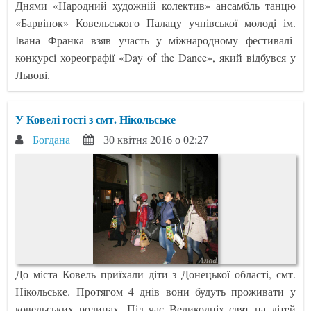
Днями «Народний художній колектив» ансамбль танцю
«Барвінок» Ковельського Палацу учнівської молоді ім.
Івана Франка взяв участь у міжнародному фестивалі-
конкурсі хореографії «Day of the Dance», який відбувся у
Львові.
У Ковелі гості з смт. Нікольське
Богдана
30 квітня 2016 о 02:27
До міста Ковель приїхали діти з Донецької області, смт.
Нікольське. Протягом 4 днів вони будуть проживати у
ковельських родинах. Під час Великодніх свят на дітей