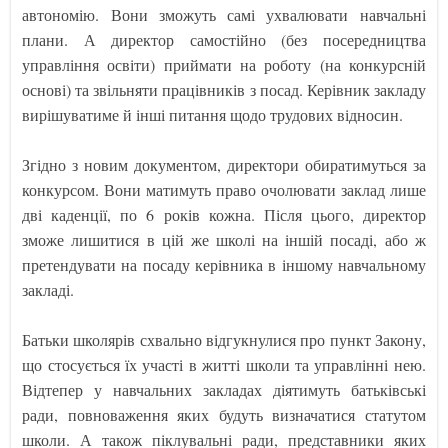
автономію. Вони зможуть самі ухвалювати навчальні
плани. А директор самостійно (без посередництва
управління освіти) приймати на роботу (на конкурсній
основі) та звільняти працівників з посад. Керівник закладу
вирішуватиме й інші питання щодо трудових відносин.
Згідно з новим документом, директори обиратимуться за
конкурсом. Вони матимуть право очолювати заклад лише
дві каденції, по 6 років кожна. Після цього, директор
зможе лишитися в цій же школі на іншій посаді, або ж
претендувати на посаду керівника в іншому навчальному
закладі.
Батьки школярів схвально відгукнулися про пункт Закону,
що стосується їх участі в житті школи та управлінні нею.
Відтепер у навчальних закладах діятимуть батьківські
ради, повноваження яких будуть визначатися статутом
школи. А також піклувальні ради, представники яких