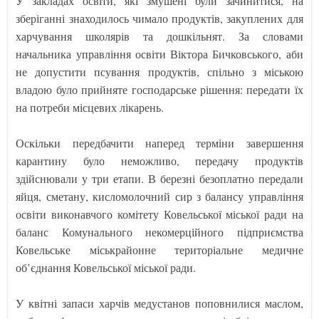
У закладах освіти, які змушені були зачинитися, на
зберіганні знаходилось чимало продуктів, закуплених для
харчування школярів та дошкільнят. За словами
начальника управління освіти Віктора Бичковського, аби
не допустити псування продуктів, спільно з міською
владою було прийняте господарське рішення: передати їх
на потреби місцевих лікарень.
Оскільки передбачити наперед терміни завершення
карантину було неможливо, передачу продуктів
здійснювали у три етапи. В березні безоплатно передали
яйця, сметану, кисломолочний сир з балансу управління
освіти виконавчого комітету Ковельської міської ради на
баланс Комунального некомерційного підприємства
Ковельське міськрайонне територіальне медичне
об’єднання Ковельської міської ради.
У квітні запаси харчів медустанов поповнилися маслом,