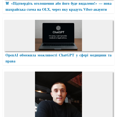
🚨 «Підтвердіть оголошення або його буде видалено!» — нова
шахрайська схема на OLX, через яку крадуть Viber-акаунти
OpenAI обмежила можливості ChatGPT у сфері медицини та
права