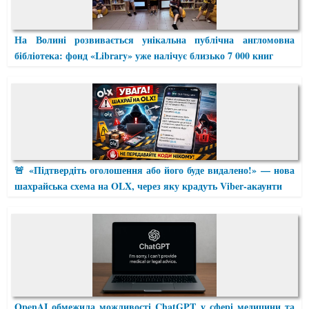
На Волині розвивається унікальна публічна англомовна
бібліотека: фонд «Library» уже налічує близько 7 000 книг
🚨 «Підтвердіть оголошення або його буде видалено!» — нова
шахрайська схема на OLX, через яку крадуть Viber-акаунти
OpenAI обмежила можливості ChatGPT у сфері медицини та