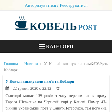
Авторизуватися / Реєструватися
КОВЕЛЬ
POST
КАТЕГОРІЇ
НОВИНИ
Головна
Новини
У Ковелі вшанували пам&#039;ять
БЛОГИ
Кобзаря
КОНТАКТИ
У Ковелі вшанували пам'ять Кобзаря
22 травня 2020 о 22:12
Сьогодні минає 159 років з часу перепоховання праху
Тараса Шевченка на Чернечій горі у Каневі. Помер 47-
річний український поет у Санкт-Петербурзі, там його (на