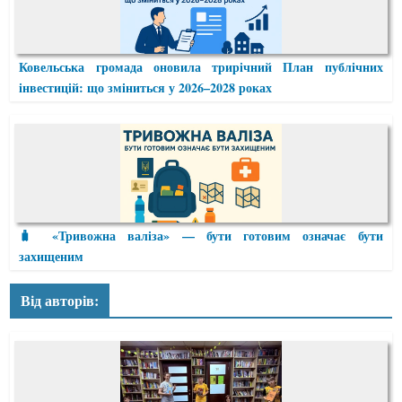
Ковельська громада оновила трирічний План публічних
інвестицій: що зміниться у 2026–2028 роках
🧳 «Тривожна валіза» — бути готовим означає бути
захищеним
Від авторів: