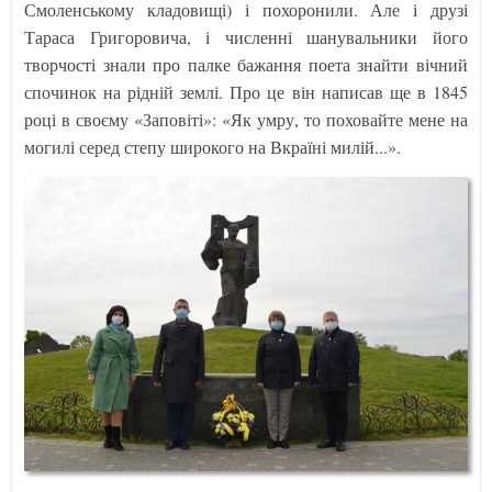
Смоленському кладовищі) і похоронили. Але і друзі
Тараса Григоровича, і численні шанувальники його
творчості знали про палке бажання поета знайти вічний
спочинок на рідній землі. Про це він написав ще в 1845
році в своєму «Заповіті»: «Як умру, то поховайте мене на
могилі серед степу широкого на Вкраїні милій...».