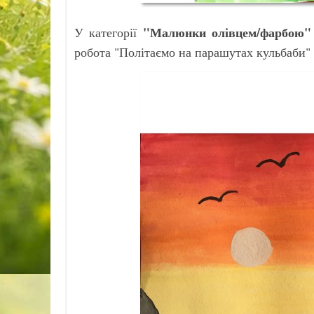
"Малюнки олівцем/фарбою"
У категорії
робота "Політаємо на парашутах кульбаби" 