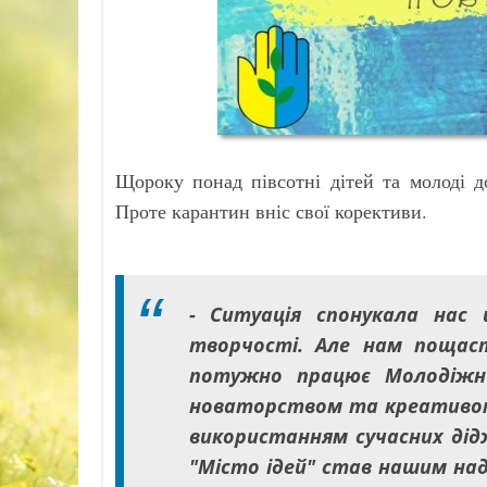
Щороку понад півсотні дітей та молоді д
Проте карантин вніс свої корективи.
- Ситуація спонукала нас 
творчості. Але нам пощас
потужно працює Молодіжни
новаторством та креативом!
використанням сучасних ді
"Місто ідей" став нашим на