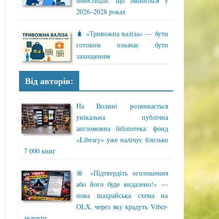
інвестицій: що зміниться у
2026–2028 роках
🧳 «Тривожна валіза» — бути
готовим означає бути
захищеним
Від авторів:
На Волині розвивається
унікальна публічна
англомовна бібліотека: фонд
«Library» уже налічує близько
7 000 книг
🚨 «Підтвердіть оголошення
або його буде видалено!» —
нова шахрайська схема на
OLX, через яку крадуть Viber-
акаунти