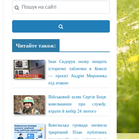
Читайте також:
Іван Сидорук знову нищить
історичні таблички в Ковелі
— проєкт Андрія Миронюка
під атакою
Військовий шлях Сергія Боця:
ковельчанин про службу,
втрати й вибір 24 лютого
Ковельська громада оновила
трирічний План публічних