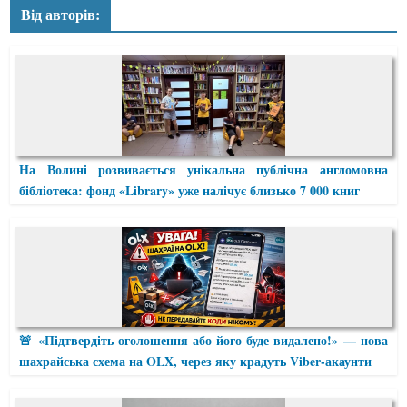
Від авторів:
На Волині розвивається унікальна публічна англомовна
бібліотека: фонд «Library» уже налічує близько 7 000 книг
🚨 «Підтвердіть оголошення або його буде видалено!» — нова
шахрайська схема на OLX, через яку крадуть Viber-акаунти