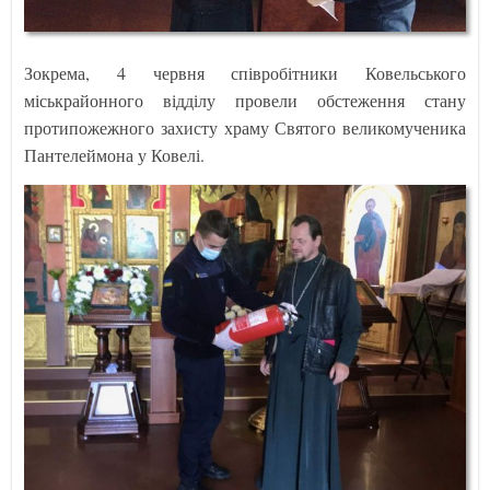
Зокрема, 4 червня співробітники Ковельського
міськрайонного відділу провели обстеження стану
протипожежного захисту храму Святого великомученика
Пантелеймона у Ковелі.