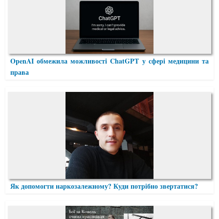
OpenAI обмежила можливості ChatGPT у сфері медицини та
права
Як допомогти наркозалежному? Куди потрібно звертатися?