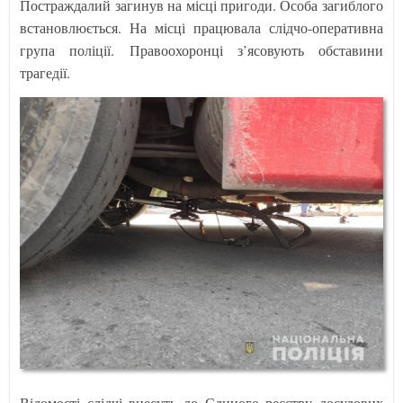
Постраждалий загинув на місці пригоди. Особа загиблого
встановлюється. На місці працювала слідчо-оперативна
група поліції. Правоохоронці з’ясовують обставини
трагедії.
Відомості слідчі внесуть до Єдиного реєстру досудових