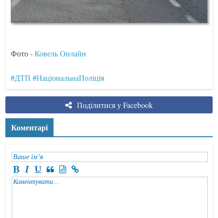
Фото -
Ковель Онлайн
#ДТП
#НаціональнаПоліція
Поділитися у Facebook
Коментарі