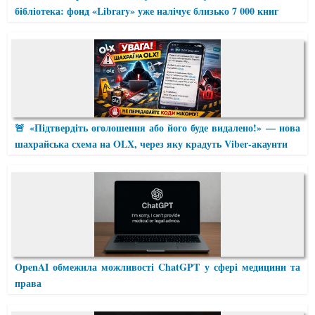
бібліотека: фонд «Library» уже налічує близько 7 000 книг
🚨 «Підтвердіть оголошення або його буде видалено!» — нова
шахрайська схема на OLX, через яку крадуть Viber-акаунти
OpenAI обмежила можливості ChatGPT у сфері медицини та
права