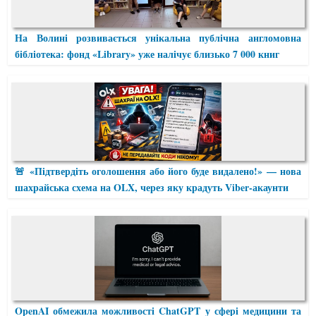
На Волині розвивається унікальна публічна англомовна
бібліотека: фонд «Library» уже налічує близько 7 000 книг
🚨 «Підтвердіть оголошення або його буде видалено!» — нова
шахрайська схема на OLX, через яку крадуть Viber-акаунти
OpenAI обмежила можливості ChatGPT у сфері медицини та