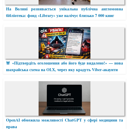
На Волині розвивається унікальна публічна англомовна
бібліотека: фонд «Library» уже налічує близько 7 000 книг
🚨 «Підтвердіть оголошення або його буде видалено!» — нова
шахрайська схема на OLX, через яку крадуть Viber-акаунти
OpenAI обмежила можливості ChatGPT у сфері медицини та
права