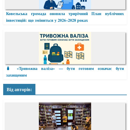
Ковельська громада оновила трирічний План публічних
інвестицій: що зміниться у 2026–2028 роках
🧳 «Тривожна валіза» — бути готовим означає бути
захищеним
Від авторів: