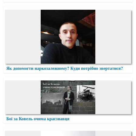
Як допомогти наркозалежному? Куди потрібно звертатися?
Бої за Ковель очима краєзнавця