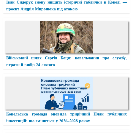
Іван Сидорук знову нищить історичні таблички в Ковелі —
проєкт Андрія Миронюка під атакою
Військовий шлях Сергія Боця: ковельчанин про службу,
втрати й вибір 24 лютого
Ковельська громада оновила трирічний План публічних
інвестицій: що зміниться у 2026–2028 роках