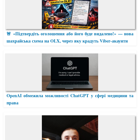
🚨 «Підтвердіть оголошення або його буде видалено!» — нова
шахрайська схема на OLX, через яку крадуть Viber-акаунти
OpenAI обмежила можливості ChatGPT у сфері медицини та
права