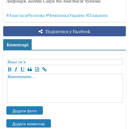
Андрощук, Богдан Савун та Анастасія Чухнова
#АнастасіяЧухнова
#ЧемпіонкаУкраїни
#Плавання
Поділитися у Facebook
Коментарі