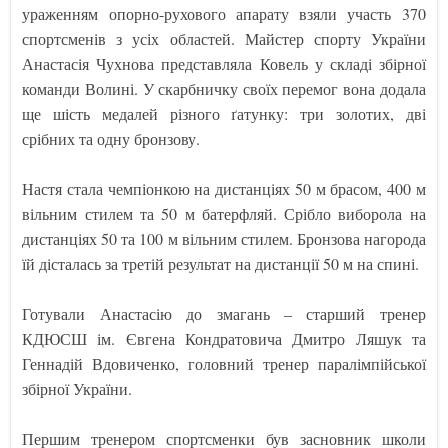
ураженням опорно-рухового апарату взяли участь 370
спортсменів з усіх областей. Майстер спорту України
Анастасія Чухнова представляла Ковель у складі збірної
команди Волині. У скарбничку своїх перемог вона додала
ще шість медалей різного ґатунку: три золотих, дві
срібних та одну бронзову.
Настя стала чемпіонкою на дистанціях 50 м брасом, 400 м
вільним стилем та 50 м батерфляй. Срібло виборола на
дистанціях 50 та 100 м вільним стилем. Бронзова нагорода
їй дісталась за третій результат на дистанції 50 м на спині.
Готували Анастасію до змагань – старший тренер
КДЮСШ ім. Євгена Кондратовича Дмитро Ляшук та
Геннадій Вдовиченко, головний тренер паралімпійської
збірної України.
Першим тренером спортсменки був засновник школи