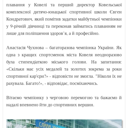
плавання у Ковелі та перший директор Ковельської
комплексної дитячо-юнацької спортивної школи Євген
Кондратович, який помітив задатки майбутньої чемпіонки
у 9-річній дівчинці та переконав займатись плаванням не
лише для поліпшення здоров’я, а й професійно.
Анастасія Чухнова – багаторазова чемпіонка України. Як
одна з кращих спортсменок міста Ковеля неодноразово
була стипендіаткою міського голови. На запитання:
«Скільки має усіх медалей та золотих зокрема за роки
спортивної кар'єри?» - відповісти не змогла. "Ніколи їх не
рахувала. Багато!», - відповідає, посміхаючись.
Вітаємо чемпіонку з черговою перемогою та бажаємо й
надалі впевнено йти до спортивних вершин.