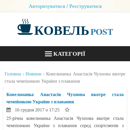
Авторизуватися / Реєструватися
КОВЕЛЬ
POST
КАТЕГОРІЇ
НОВИНИ
Головна
Новини
Ковельчанка Анастасія Чухнова вкотре
БЛОГИ
стала чемпіонкою України з плавання
КОНТАКТИ
Ковельчанка Анастасія Чухнова вкотре стала
чемпіонкою України з плавання
16 грудня 2017 о 17:25
25-річна ковельчанка Анастасія Чухнова вкотре стала
чемпіонкою України з плавання серед спортсменів з