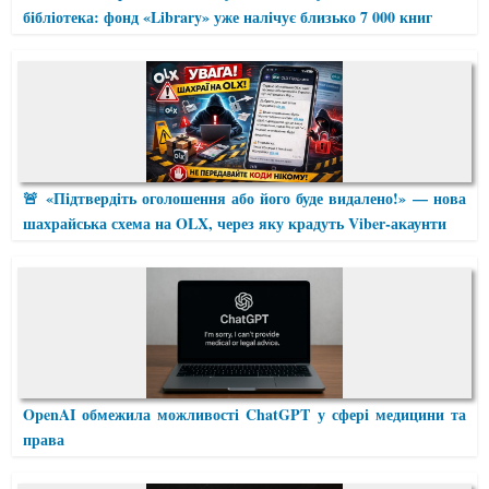
бібліотека: фонд «Library» уже налічує близько 7 000 книг
🚨 «Підтвердіть оголошення або його буде видалено!» — нова
шахрайська схема на OLX, через яку крадуть Viber-акаунти
OpenAI обмежила можливості ChatGPT у сфері медицини та
права