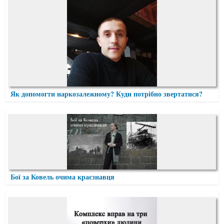
Як допомогти наркозалежному? Куди потрібно звертатися?
Бої за Ковель очима краєзнавця