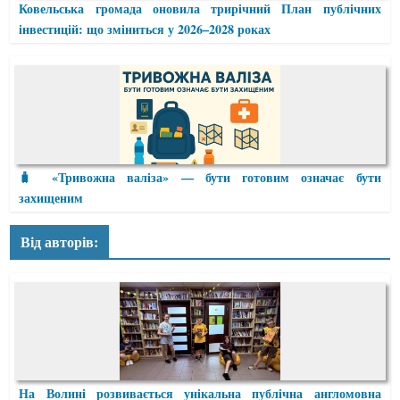
Ковельська громада оновила трирічний План публічних
інвестицій: що зміниться у 2026–2028 роках
🧳 «Тривожна валіза» — бути готовим означає бути
захищеним
Від авторів:
На Волині розвивається унікальна публічна англомовна