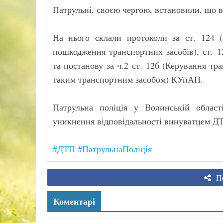
Патрульні, своєю чергою, встановили, що 
На нього склали протоколи за ст. 124
пошкодження транспортних засобів), ст. 
та постанову за ч.2 ст. 126 (Керування т
таким транспортним засобом) КУпАП.
Патрульна поліція у Волинській облас
уникнення відповідальності винуватцем Д
#ДТП
#ПатрульнаПоліція
По
Коментарі