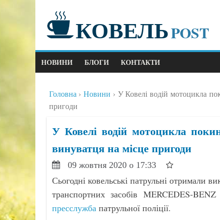
КОВЕЛЬ
POST
НОВИНИ
БЛОГИ
КОНТАКТИ
Головна
Новини
У Ковелі водій мотоцикла по
пригоди
У Ковелі водій мотоцикла поки
винуватця на місце пригоди
09 жовтня 2020 о 17:33
Сьогодні ковельські патрульні отримали ви
транспортних засобів MERCEDES-BEN
пресслужба
патрульної поліції.