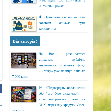
інвестицій: що зміниться у
2026–2028 роках
🧳 «Тривожна валіза» — бути
готовим означає бути
захищеним
Від авторів:
На Волині розвивається
унікальна публічна
англомовна бібліотека: фонд
«Library» уже налічує близько
7 000 книг
🚨 «Підтвердіть оголошення
або його буде видалено!» —
нова шахрайська схема на
OLX, через яку крадуть Viber-
акаунти