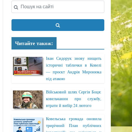
Читайте також:
Іван Сидорук знову нищить
історичні таблички в Ковелі
— проєкт Андрія Миронюка
під атакою
Військовий шлях Сергія Боця:
ковельчанин про службу,
втрати й вибір 24 лютого
Ковельська громада оновила
трирічний План публічних