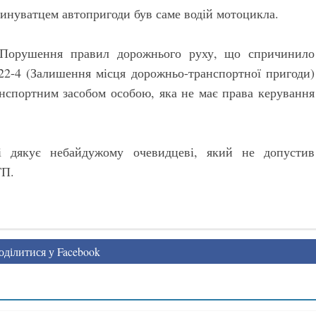
винуватцем автопригоди був саме водій мотоцикла.
 (Порушення правил дорожнього руху, що спричинило
122-4 (Залишення місця дорожньо-транспортної пригоди)
ранспортним засобом особою, яка не має права керування
ті дякує небайдужому очевидцеві, який не допустив
ТП.
ділитися у Facebook