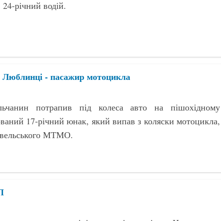
 24-річний водій.
в Люблинці - пасажир мотоцикла
ельчанин потрапив під колеса авто на пішохідному
ований 17-річний юнак, який випав з коляски мотоцикла,
Ковельського МТМО.
П