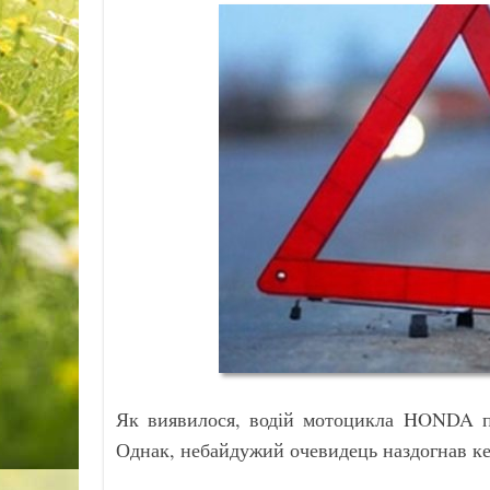
Як виявилося, водій мотоцикла HONDA по
Однак, небайдужий очевидець наздогнав ке