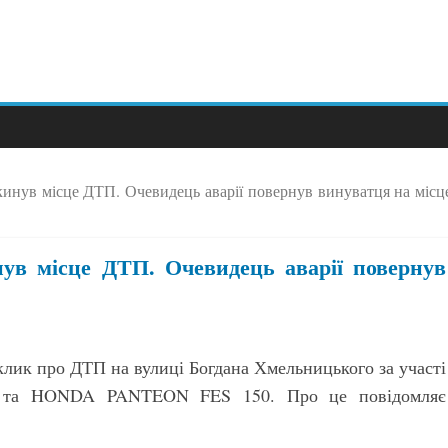
кинув місце ДТП. Очевидець аварії повернув винуватця на місц
нув місце ДТП. Очевидець аварії повернув
клик про ДТП на вулиці Богдана Хмельницького за участі
Z та HONDA PANTEON FES 150. Про це повідомляє