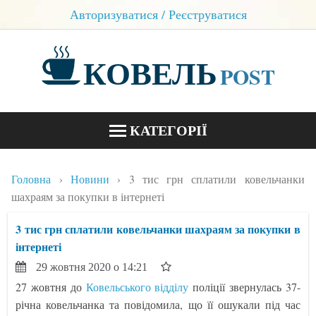
Авторизуватися / Реєструватися
КОВЕЛЬ
POST
КАТЕГОРІЇ
НОВИНИ
Головна
Новини
3 тис грн сплатили ковельчанки
БЛОГИ
шахраям за покупки в інтернеті
КОНТАКТИ
3 тис грн сплатили ковельчанки шахраям за покупки в
інтернеті
29 жовтня 2020 о 14:21
27 жовтня до
Ковельського відділу
поліції звернулась 37-
річна ковельчанка та повідомила, що її ошукали під час