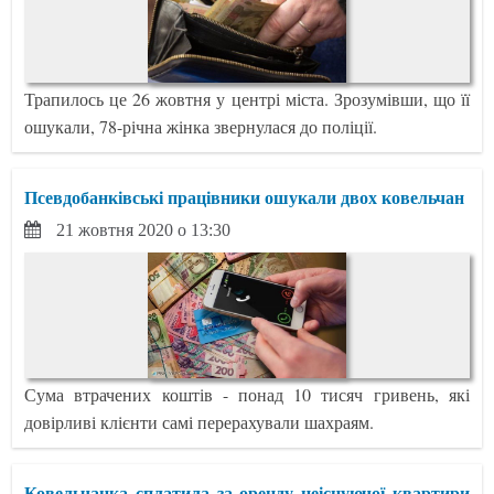
Трапилось це 26 жовтня у центрі міста. Зрозумівши, що її
ошукали, 78-річна жінка звернулася до поліції.
Псевдобанківські працівники ошукали двох ковельчан
21 жовтня 2020 о 13:30
Сума втрачених коштів - понад 10 тисяч гривень, які
довірливі клієнти самі перерахували шахраям.
Ковельчанка сплатила за оренду неіснуючої квартири