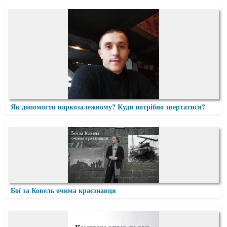
Як допомогти наркозалежному? Куди потрібно звертатися?
Бої за Ковель очима краєзнавця