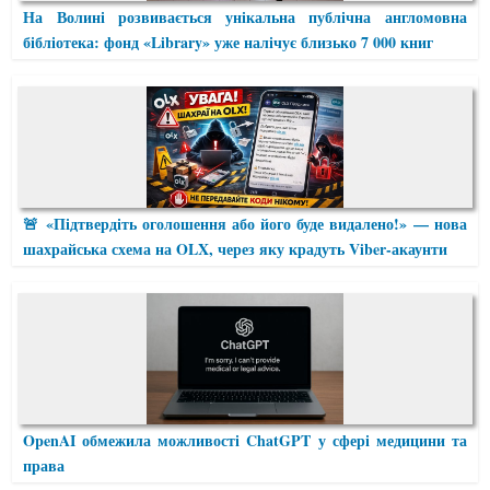
На Волині розвивається унікальна публічна англомовна
бібліотека: фонд «Library» уже налічує близько 7 000 книг
🚨 «Підтвердіть оголошення або його буде видалено!» — нова
шахрайська схема на OLX, через яку крадуть Viber-акаунти
OpenAI обмежила можливості ChatGPT у сфері медицини та
права