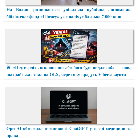
На Волині розвивається унікальна публічна англомовна
бібліотека: фонд «Library» уже налічує близько 7 000 книг
🚨 «Підтвердіть оголошення або його буде видалено!» — нова
шахрайська схема на OLX, через яку крадуть Viber-акаунти
OpenAI обмежила можливості ChatGPT у сфері медицини та
права