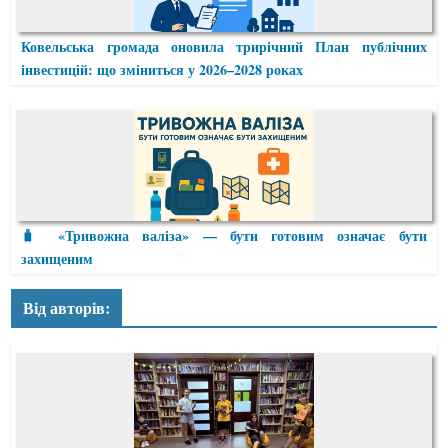
Ковельська громада оновила трирічний План публічних
інвестицій: що зміниться у 2026–2028 роках
🧳 «Тривожна валіза» — бути готовим означає бути
захищеним
Від авторів: