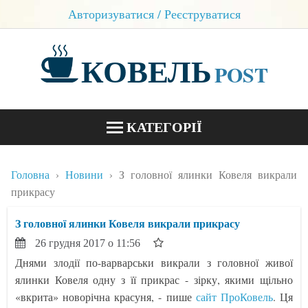
Авторизуватися / Реєструватися
КОВЕЛЬ
POST
КАТЕГОРІЇ
НОВИНИ
Головна
Новини
З головної ялинки Ковеля викрали
БЛОГИ
прикрасу
КОНТАКТИ
З головної ялинки Ковеля викрали прикрасу
26 грудня 2017 о 11:56
Днями злодії по-варварськи викрали з головної живої
ялинки Ковеля одну з її прикрас - зірку, якими щільно
«вкрита» новорічна красуня, - пише
сайт ПроКовель
. Ця