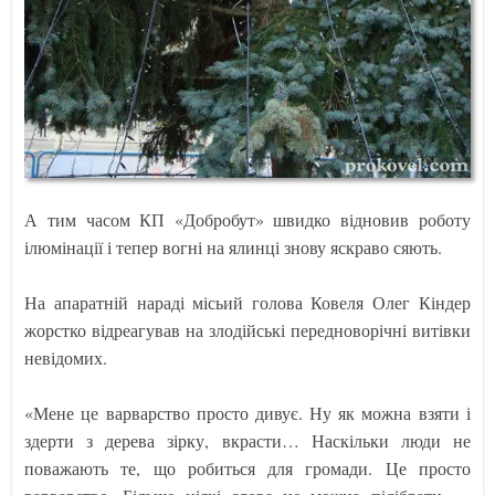
А тим часом КП «Добробут» швидко відновив роботу
ілюмінації і тепер вогні на ялинці знову яскраво сяють.
На апаратній нараді місьий голова Ковеля Олег Кіндер
жорстко відреагував на злодійські передноворічні витівки
невідомих.
«Мене це варварство просто дивує. Ну як можна взяти і
здерти з дерева зірку, вкрасти… Наскільки люди не
поважають те, що робиться для громади. Це просто