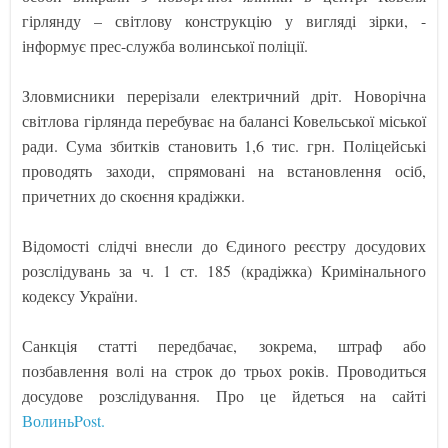
гірлянду – світлову конструкцію у вигляді зірки, -
інформує прес-служба волинської поліції.
Зловмисники перерізали електричний дріт. Новорічна
світлова гірлянда перебуває на балансі Ковельської міської
ради. Сума збитків становить 1,6 тис. грн. Поліцейські
проводять заходи, спрямовані на встановлення осіб,
причетних до скоєння крадіжки.
Відомості слідчі внесли до Єдиного реєстру досудових
розслідувань за ч. 1 ст. 185 (крадіжка) Кримінального
кодексу України.
Санкція статті передбачає, зокрема, штраф або
позбавлення волі на строк до трьох років. Проводиться
досудове розслідування. Про це йдеться на сайті
ВолиньPost.