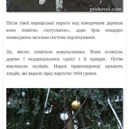
Після такої варварської наруги над новорічним деревом
воно помітно «потускніло», адже була нещадно
пошкоджена загальна система підсвічування.
Це, звісно, помітили комунальники. Вони оглянули
дерево і недорахувалися однієї з її прикрас. Потім
викликали поліцію. Наразі правоохоронці шукають
злодіїв, які вкрали зірку вартістю 1604 гривні.