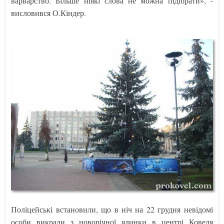
варварство. Більше ніякі слова не можна підібрати», -
висловився О.Кіндер.
Поліцейські встановили, що в ніч на 22 грудня невідомі
особи викрали з новорічної ялинки в центрі Ковеля