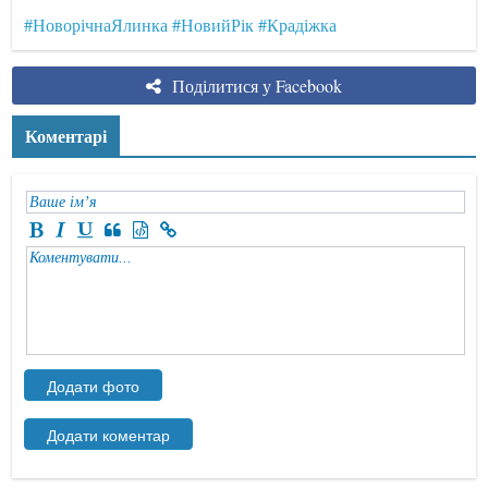
#НоворічнаЯлинка
#НовийРік
#Крадіжка
Поділитися у Facebook
Коментарі