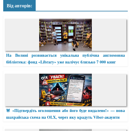
Від авторів:
На Волині розвивається унікальна публічна англомовна
бібліотека: фонд «Library» уже налічує близько 7 000 книг
🚨 «Підтвердіть оголошення або його буде видалено!» — нова
шахрайська схема на OLX, через яку крадуть Viber-акаунти