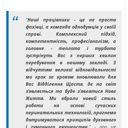
"
Наші працівники - це не просто
фахівці, а команда однодумців у своїй
справі. Комплексний підхід,
компетентність, професіоналізм, а
головне - теплота і турбота
зустрінуть Вас з перших хвилин
перебування в нашому закладі. З
відчуттям великої відповідальності
ми крок за кроком оновлювали для
Вас Відділення Щастя, де на світ
з’являється та буде з’являтися Нове
Життя. Ми обрали новий стиль
роботи на основі сучасних
перинатальних технологій, прагнемо
дотримуватися принципів духовного
і гуманного акушерства
," - про це