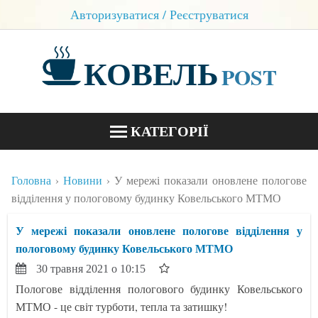
Авторизуватися / Реєструватися
КОВЕЛЬ
POST
КАТЕГОРІЇ
НОВИНИ
Головна
Новини
У мережі показали оновлене пологове
БЛОГИ
відділення у пологовому будинку Ковельського МТМО
КОНТАКТИ
У мережі показали оновлене пологове відділення у
пологовому будинку Ковельського МТМО
30 травня 2021 о 10:15
Пологове відділення пологового будинку Ковельського
МТМО - це світ турботи, тепла та затишку!