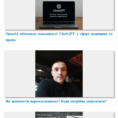
OpenAI обмежила можливості ChatGPT у сфері медицини та
права
Як допомогти наркозалежному? Куди потрібно звертатися?