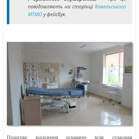
повідомляють на сторінці
Ковельського
МТМО
у фейсбук.
Пологове відділення оснащене всім сучасним