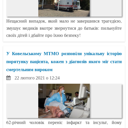
Нещасний випадок, який мало не завершився трагедією,
змушує медиків вкотре звернутися до батьків: пильнуйте
своїх дітей і дбайте про їхню безпеку!
У Ковельському МТМО розповіли унікальну історію
порятунку пацієнта, кожен з діагнозів якого міг стати
смертельним вироком
22 лютого 2021 о 12:24
62-річний чоловік переніс інфаркт та інсульт, йому