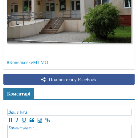
#КовельськеМТМО
Поділитися у Facebook
Коментарі