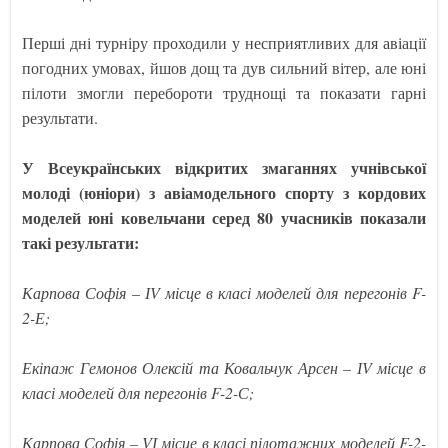
Перші дні турніру проходили у несприятливих для авіації
погодних умовах, йшов дощ та дув сильний вітер, але юні
пілоти змогли перебороти труднощі та показати гарні
результати.
У Всеукраїнських відкритих змаганнях учнівської
молоді (юніори) з авіамодельного спорту з кордових
моделей юні ковельчани серед 80 учасників показали
такі результати:
Карпова Софія – ІV місце в класі моделей для перегонів F-
2-Е;
Екіпаж Гемонов Олексій та Ковальчук Арсен – ІV місце в
класі моделей для перегонів F-2-С;
Карпова Софія – VІ місце в класі пілотажних моделей F-2-