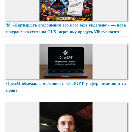
🚨 «Підтвердіть оголошення або його буде видалено!» — нова
шахрайська схема на OLX, через яку крадуть Viber-акаунти
OpenAI обмежила можливості ChatGPT у сфері медицини та
права