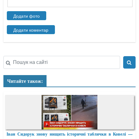
Читайте також:
Іван Сидорук знову нищить історичні таблички в Ковелі —