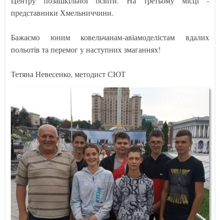
Центру позашкільної освіти. На третьому місці -
представники Хмельниччини.
Бажаємо юним ковельчанам-авіамоделістам вдалих
польотів та перемог у наступних змаганнях!
Тетяна Невесенко, методист СЮТ