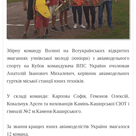
Збірну команду Волині на Всеукраїнських відкритих
змаганнях учнівської молоді (юніори) з авіамодельного
спорту на Кубок командувача ВПС України очолював
Анатолій Іванович Михалевич, керівник авіамодельних
гуртків міської станції юних техніків.
У складі команди: Карпова Софія, Гемонов Олексій,
Ковальчук Арсен та вихованців Камінь-Каширської СЮТ і
гімназії №2 м.Каменя-Каширського.
За звання кращих юних авіамоделістів України змагалося
12 команд.