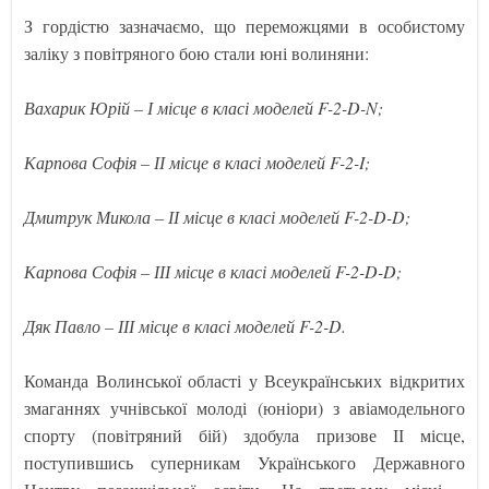
З гордістю зазначаємо, що переможцями в особистому
заліку з повітряного бою стали юні волиняни:
Вахарик Юрій – І місце в класі моделей F-2-D-N;
Карпова Софія – ІІ місце в класі моделей F-2-I;
Дмитрук Микола – ІІ місце в класі моделей F-2-D-D;
Карпова Софія – ІІІ місце в класі моделей F-2-D-D;
Дяк Павло – ІІІ місце в класі моделей F-2-D.
Команда Волинської області у Всеукраїнських відкритих
змаганнях учнівської молоді (юніори) з авіамодельного
спорту (повітряний бій) здобула призове ІІ місце,
поступившись суперникам Українського Державного