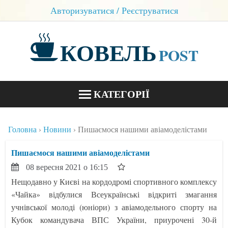
Авторизуватися / Реєструватися
КОВЕЛЬ
POST
КАТЕГОРІЇ
НОВИНИ
Головна
Новини
Пишаємося нашими авіамоделістами
БЛОГИ
Пишаємося нашими авіамоделістами
КОНТАКТИ
08 вересня 2021 о 16:15
Нещодавно у Києві на кордодромі спортивного комплексу
«Чайка» відбулися Всеукраїнські відкриті змагання
учнівської молоді (юніори) з авіамодельного спорту на
Кубок командувача ВПС України, приурочені 30-й