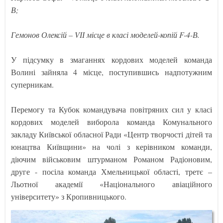
В;
Гемонов Олексій – VІІ місце в класі моделей-копій F-4-В.
У підсумку в змаганнях кордових моделей команда
Волині зайняла 4 місце, поступившись надпотужним
суперникам.
Перемогу та Кубок командувача повітряних сил у класі
кордових моделей виборола команда Комунального
закладу Київської обласної Ради «Центр творчості дітей та
юнацтва Київщини» на чолі з керівником команди,
діючим військовим штурманом Романом Радіоновим,
друге - посіла команда Хмельницької області, третє –
Льотної академії «Національного авіаційного
університету» з Кропивницького.