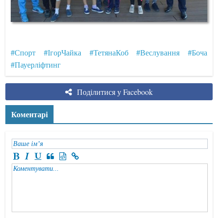
#Спорт
#ІгорЧайка
#ТетянаКоб
#Веслування
#Боча
#Пауерліфтинг
Поділитися у Facebook
Коментарі