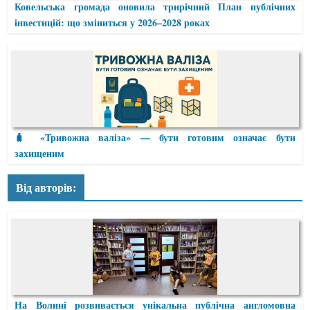
Ковельська громада оновила трирічний План публічних
інвестицій: що зміниться у 2026–2028 роках
🧳 «Тривожна валіза» — бути готовим означає бути
захищеним
Від авторів:
На Волині розвивається унікальна публічна англомовна