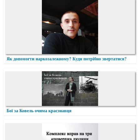
Як допомогти наркозалежному? Куди потрібно звертатися?
Бої за Ковель очима краєзнавця