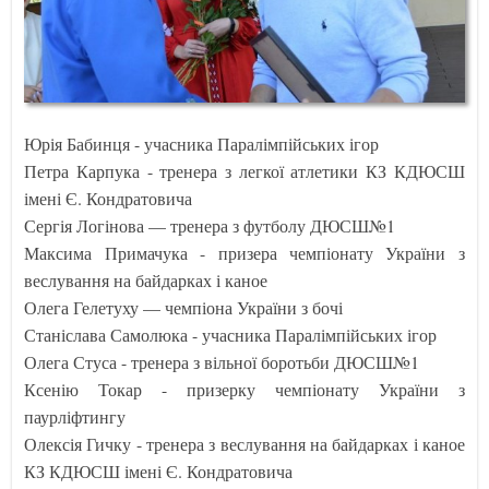
Юрія Бабинця - учасника Паралімпійських ігор
Петра Карпука - тренера з легкої атлетики КЗ КДЮСШ
імені Є. Кондратовича
Сергія Логінова — тренера з футболу ДЮСШ№1
Максима Примачука - призера чемпіонату України з
веслування на байдарках і каное
Олега Гелетуху — чемпіона України з бочі
Станіслава Самолюка - учасника Паралімпійських ігор
Олега Стуса - тренера з вільної боротьби ДЮСШ№1
Ксенію Токар - призерку чемпіонату України з
паурліфтингу
Олексія Гичку - тренера з веслування на байдарках і каное
КЗ КДЮСШ імені Є. Кондратовича