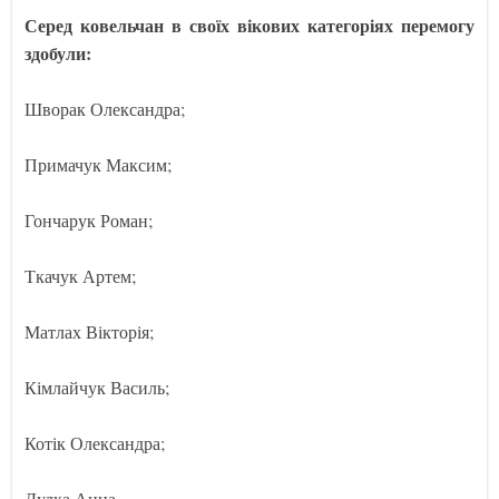
Серед ковельчан в своїх вікових категоріях перемогу
здобули:
Шворак Олександра;
Примачук Максим;
Гончарук Роман;
Ткачук Артем;
Матлах Вікторія;
Кімлайчук Василь;
Котік Олександра;
Дудка Анна.