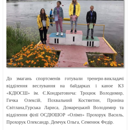
До змагань спортсменів готували тренери-викладачі
відділення веслування на байдарках і каное КЗ
«КДЮСШ» ім. Є.Кондратовича: Троцюк Володимир,
Гичка Олексій, Похвальний Костянтин, Проніна
Світлана,Гурська Лариса, Домарецький Володимир та
відділення філії ОСДЮШОР «Олімп» Прохорук Василь,
Прохорук Олександр, Демчук Ольга, Семенюк Федір.