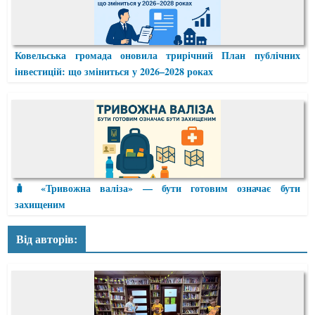
Ковельська громада оновила трирічний План публічних
інвестицій: що зміниться у 2026–2028 роках
🧳 «Тривожна валіза» — бути готовим означає бути
захищеним
Від авторів: