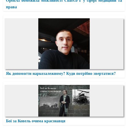
OpenAI обмежила можливості ChatGPT у сфері медицини та
права
Як допомогти наркозалежному? Куди потрібно звертатися?
Бої за Ковель очима краєзнавця