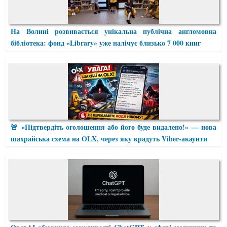
На Волині розвивається унікальна публічна англомовна
бібліотека: фонд «Library» уже налічує близько 7 000 книг
🚨 «Підтвердіть оголошення або його буде видалено!» — нова
шахрайська схема на OLX, через яку крадуть Viber-акаунти