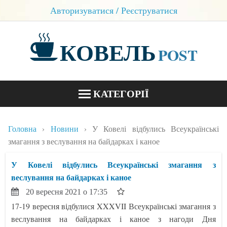
Авторизуватися / Реєструватися
КОВЕЛЬ
POST
КАТЕГОРІЇ
НОВИНИ
Головна
Новини
У Ковелі відбулись Всеукраїнські
БЛОГИ
змагання з веслування на байдарках і каное
КОНТАКТИ
У Ковелі відбулись Всеукраїнські змагання з
веслування на байдарках і каное
20 вересня 2021 о 17:35
17-19 вересня відбулися XXXVII Всеукраїнські змагання з
веслування на байдарках і каное з нагоди Дня