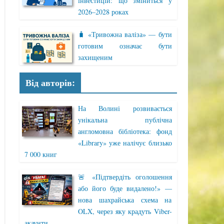
інвестицій: що зміниться у
2026–2028 роках
🧳 «Тривожна валіза» — бути
готовим означає бути
захищеним
Від авторів:
На Волині розвивається
унікальна публічна
англомовна бібліотека: фонд
«Library» уже налічує близько
7 000 книг
🚨 «Підтвердіть оголошення
або його буде видалено!» —
нова шахрайська схема на
OLX, через яку крадуть Viber-
акаунти