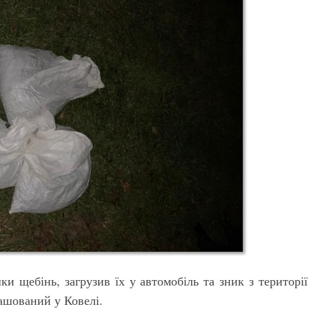
и щебінь, загрузив їх у автомобіль та зник з території
ашований у Ковелі.