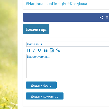
#НаціональнаПоліція
#Крадіжка
По
Коментарі