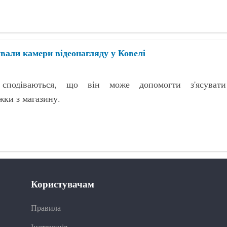
ували камери відеонагляду у Ковелі
 сподіваються, що він може допомогти з'ясувати
жки з магазину.
Користувачам
Правила
Інструкція