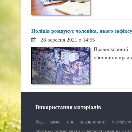
Поліція розшукує чоловіка, якого зафікс
28 вересня 2021 о 14:55
Правоохоронці
обставини краді
Використання матеріалів
Будь ласка, при використанні матеріалу
просимо розміщувати гіперпосилання на сайт