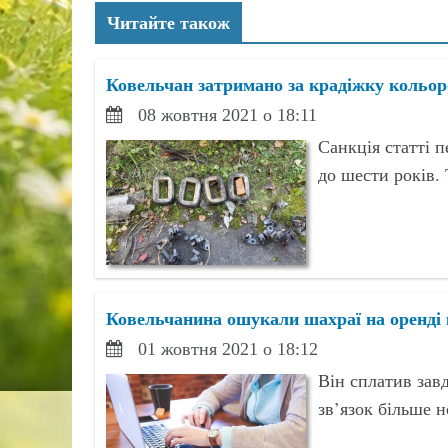
Читайте також
Ковельчан затримано за крадіжку кольор
08 жовтня 2021 о 18:11
Санкція статті п
до шести років. 
Ковельчанина ошукали шахраї на оренді
01 жовтня 2021 о 18:12
Він сплатив завд
зв’язок більше н