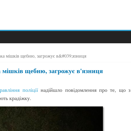
ька мішків щебню, загрожує в&#039;язниця
 мішків щебню, загрожує в'язниця
равління поліції
надійшло повідомлення про те, що з
ють крадіжку.