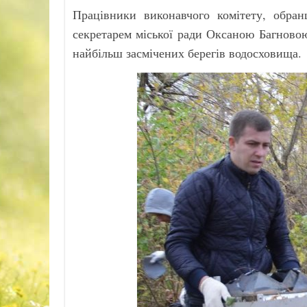
Працівники виконавчого комітету, обра
секретарем міської ради Оксаною Багново
найбільш засмічених берегів водосховища.