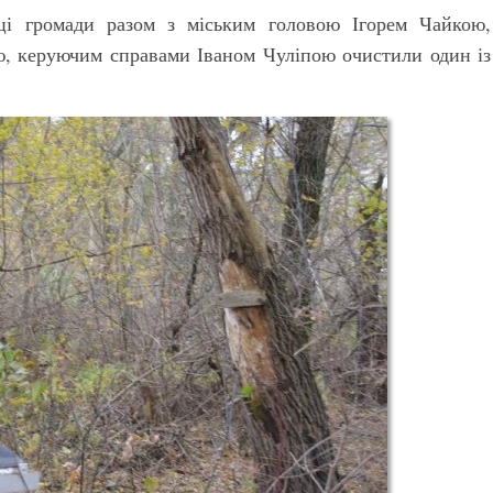
нці громади разом з міським головою Ігорем Чайкою,
ю, керуючим справами Іваном Чуліпою очистили один із