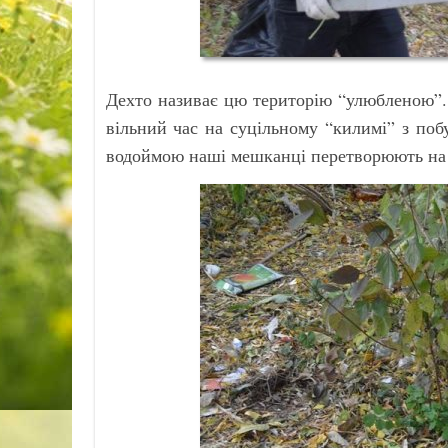
Дехто називає цю територію “улюбленою”. 
вільний час на суцільному “килимі” з поб
водоймою наші мешканці перетворюють на 