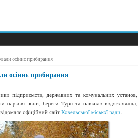
зували осіннє прибирання
али осіннє прибирання
ники підприємств, державних та комунальних установ,
ли паркові зони, береги Турії та навколо водосховища,
Повідомляє офіційний сайт
Ковельської міської ради
.