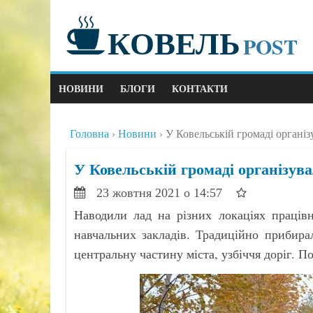
КОВЕЛЬ
POST
НОВИНИ
БЛОГИ
КОНТАКТИ
Головна
Новини
У Ковельській громаді органі
У Ковельській громаді організув
23 жовтня 2021 о 14:57
Наводили лад на різних локаціях праців
навчальних закладів. Традиційно прибира
центральну частину міста, узбіччя доріг. 