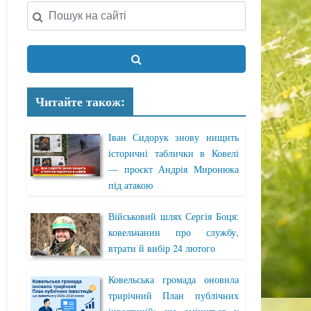
Читайте також:
Іван Сидорук знову нищить
історичні таблички в Ковелі
— проєкт Андрія Миронюка
під атакою
Військовий шлях Сергія Боця:
ковельчанин про службу,
втрати й вибір 24 лютого
Ковельська громада оновила
трирічний План публічних