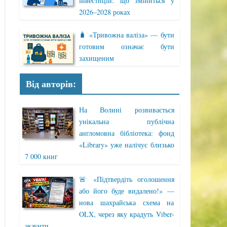
інвестицій: що зміниться у
2026–2028 роках
🧳 «Тривожна валіза» — бути
готовим означає бути
захищеним
Від авторів:
На Волині розвивається
унікальна публічна
англомовна бібліотека: фонд
«Library» уже налічує близько
7 000 книг
🚨 «Підтвердіть оголошення
або його буде видалено!» —
нова шахрайська схема на
OLX, через яку крадуть Viber-
акаунти