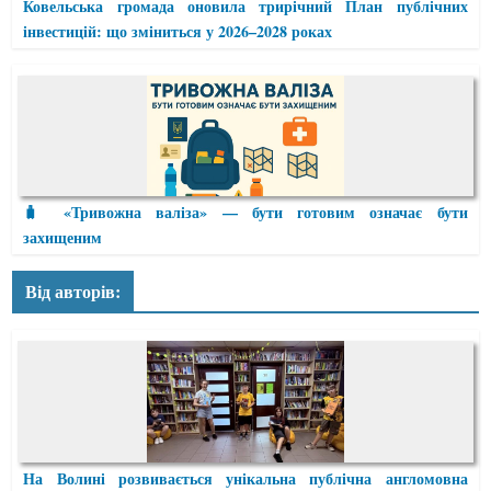
Ковельська громада оновила трирічний План публічних
інвестицій: що зміниться у 2026–2028 роках
🧳 «Тривожна валіза» — бути готовим означає бути
захищеним
Від авторів:
На Волині розвивається унікальна публічна англомовна