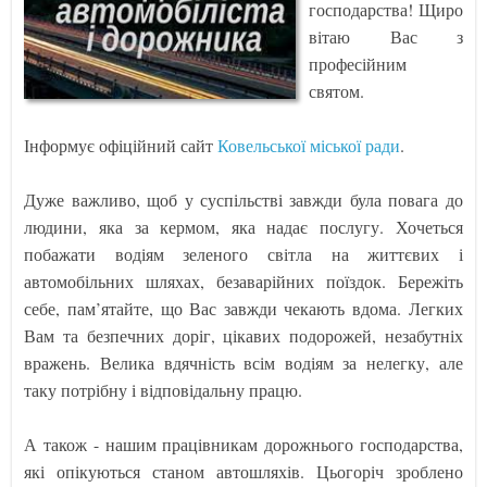
господарства! Щиро
вітаю Вас з
професійним
святом.
Інформує офіційний сайт
Ковельської міської ради
.
Дуже важливо, щоб у суспільстві завжди була повага до
людини, яка за кермом, яка надає послугу. Хочеться
побажати водіям зеленого світла на життєвих і
автомобільних шляхах, безаварійних поїздок. Бережіть
себе, пам’ятайте, що Вас завжди чекають вдома. Легких
Вам та безпечних доріг, цікавих подорожей, незабутніх
вражень. Велика вдячність всім водіям за нелегку, але
таку потрібну і відповідальну працю.
А також - нашим працівникам дорожнього господарства,
які опікуються станом автошляхів. Цьогоріч зроблено