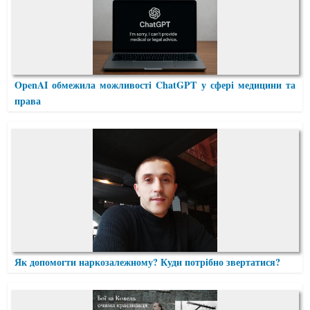
OpenAI обмежила можливості ChatGPT у сфері медицини та
права
Як допомогти наркозалежному? Куди потрібно звертатися?