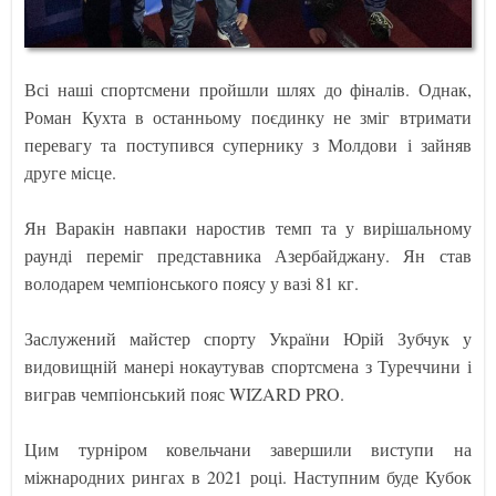
Всі наші спортсмени пройшли шлях до фіналів. Однак,
Роман Кухта в останньому поєдинку не зміг втримати
перевагу та поступився супернику з Молдови і зайняв
друге місце.
Ян Варакін навпаки наростив темп та у вирішальному
раунді переміг представника Азербайджану. Ян став
володарем чемпіонського поясу у вазі 81 кг.
Заслужений майстер спорту України Юрій Зубчук у
видовищній манері нокаутував спортсмена з Туреччини і
виграв чемпіонський пояс WIZARD PRO.
Цим турніром ковельчани завершили виступи на
міжнародних рингах в 2021 році. Наступним буде Кубок