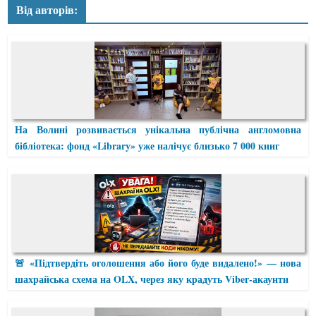
Від авторів:
На Волині розвивається унікальна публічна англомовна
бібліотека: фонд «Library» уже налічує близько 7 000 книг
🚨 «Підтвердіть оголошення або його буде видалено!» — нова
шахрайська схема на OLX, через яку крадуть Viber-акаунти