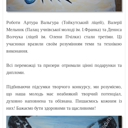
Роботи Артура Вальгура (Тойкутський ліцей), Валерії
Мельник (Палац учнівської молоді ім. І.Франка) та Дениса
Волчука (ліцей ім. Олени Пчілки) стали третіми. Ці
учасники вразили своїм розумінням теми та технікою
виконання.
Всі переможці та призери отримали цінні подарунки та
дипломи.
Підбиваючи підсумки творчого конкурсу, ми розуміємо,
що наша молодь має неабиякий творчий потенціал,
духовно наповнена та обізнана. Пишаємось кожним із
них! Бажаємо бути здоровими та щасливими!