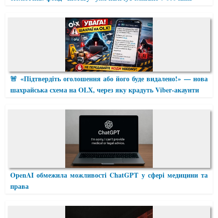
🚨 «Підтвердіть оголошення або його буде видалено!» — нова
шахрайська схема на OLX, через яку крадуть Viber-акаунти
OpenAI обмежила можливості ChatGPT у сфері медицини та
права