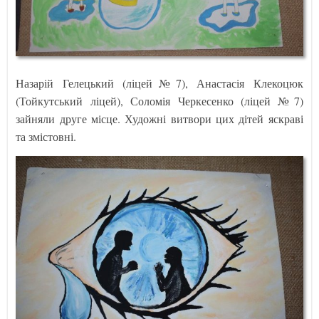
Назарій Гелецький (ліцей№7), Анастасія Клекоцюк
(Тойкутський ліцей), Соломія Черкесенко (ліцей №7)
зайняли друге місце. Художні витвори цих дітей яскраві
та змістовні.