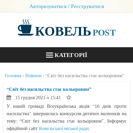
Авторизуватися / Реєструватися
КОВЕЛЬ
POST
КАТЕГОРІЇ
НОВИНИ
Головна
Новини
“Світ без насильства стає кольоровим”
БЛОГИ
“Світ без насильства стає кольоровим”
КОНТАКТИ
15 грудня 2021 о 15:41
У нашій громаді Всеукраїнська акція “16 днів проти
насильства” завершилась конкурсом дитячих малюнків на
тему: “Світ без насильства стає кольоровим”. Інформує
офіційний сайт
Ковельської міської ради
.