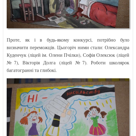
Проте, як і в будь-якому конкурсі, потрібно було
визначити переможців. Цьогоріч ними стали: Олександра
Куденчук (ліцей ім. Олени Пчілки), Софія Олексюк (ліцей
№7), Вікторія Долга (ліцей №7). Роботи школярок
багатогранні та глибокі.