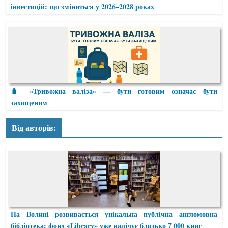
інвестицій: що зміниться у 2026–2028 роках
🧳 «Тривожна валіза» — бути готовим означає бути
захищеним
Від авторів:
На Волині розвивається унікальна публічна англомовна
бібліотека: фонд «Library» уже налічує близько 7 000 книг