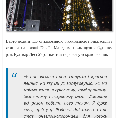
Варто додати, що стилізованою ілюмінацією прикрасили і
ялинки на площі Героїв Майдану, приміщення будинку
рад. Бульвар Лесі Українки теж вбрався у яскраві вогники.
«У нас засяяла нова, струнка і красива
ялинка, на яку ми усі заслуговуємо. Усі ми
мріємо жити в сучасному, комфортному,
безпечному і яскравому місті. Давайте
всі разом робити його таким. Я дуже
хочу, щоб у ці Різдвяні дні кожен з нас
став ангелом-охоронцем для когось