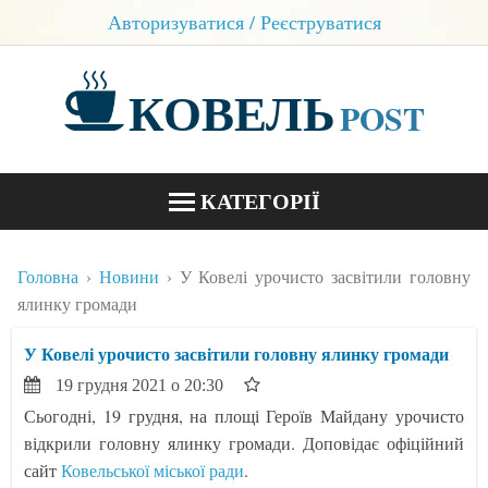
Авторизуватися / Реєструватися
КОВЕЛЬ
POST
КАТЕГОРІЇ
НОВИНИ
Головна
Новини
У Ковелі урочисто засвітили головну
БЛОГИ
ялинку громади
КОНТАКТИ
У Ковелі урочисто засвітили головну ялинку громади
19 грудня 2021 о 20:30
Сьогодні, 19 грудня, на площі Героїв Майдану урочисто
відкрили головну ялинку громади. Доповідає офіційний
сайт
Ковельської міської ради
.