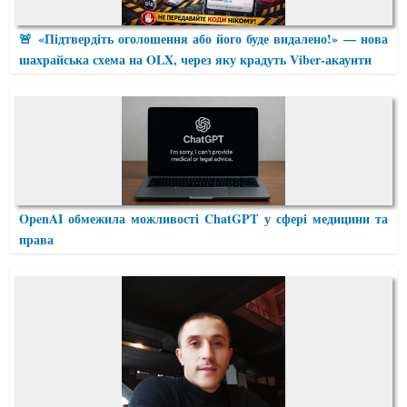
🚨 «Підтвердіть оголошення або його буде видалено!» — нова
шахрайська схема на OLX, через яку крадуть Viber-акаунти
OpenAI обмежила можливості ChatGPT у сфері медицини та
права