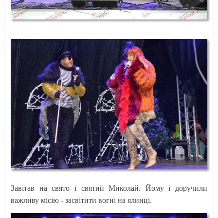
Завітав на свято і святий Миколай. Йому і доручили
важливу місію - засвітити вогні на ялинці.