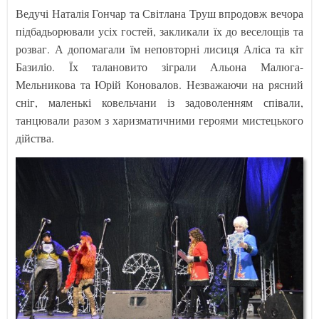
Ведучі Наталія Гончар та Світлана Труш впродовж вечора
підбадьорювали усіх гостей, закликали їх до веселощів та
розваг. А допомагали їм неповторні лисиця Аліса та кіт
Базиліо. Їх талановито зіграли Альона Малюга-
Мельникова та Юрій Коновалов. Незважаючи на рясний
сніг, маленькі ковельчани із задоволенням співали,
танцювали разом з харизматичними героями мистецького
дійства.