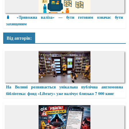
🧳 «Тривожна валіза» — бути готовим означає бути
захищеним
Від авторів:
На Волині розвивається унікальна публічна англомовна
бібліотека: фонд «Library» уже налічує близько 7 000 книг