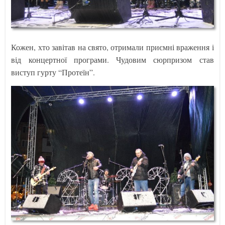
Кожен, хто завітав на свято, отримали приємні враження і
від концертної програми. Чудовим сюрпризом став
виступ гурту “Протеїн”.