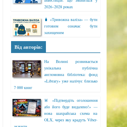
інвестицій: що зміниться у
2026–2028 роках
🧳 «Тривожна валіза» — бути
готовим означає бути
захищеним
Від авторів:
На Волині розвивається
унікальна публічна
англомовна бібліотека: фонд
«Library» уже налічує близько
7 000 книг
🚨 «Підтвердіть оголошення
або його буде видалено!» —
нова шахрайська схема на
OLX, через яку крадуть Viber-
акаунти