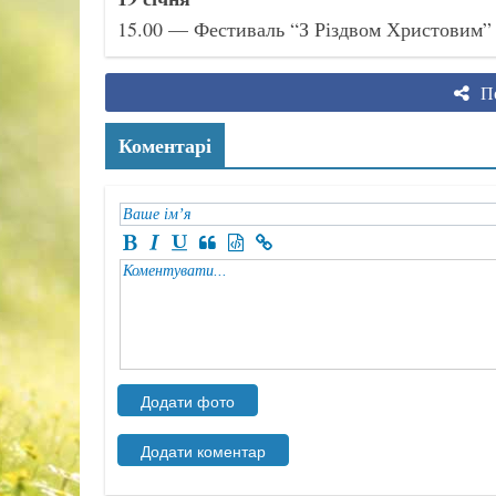
15.00 — Фестиваль “З Різдвом Христовим”
По
Коментарі