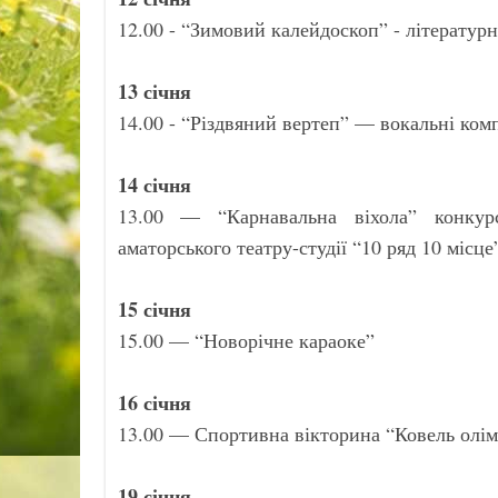
12.00 - “Зимовий калейдоскоп” - літературні
13 січня
14.00 - “Різдвяний вертеп” — вокальні ком
14 січня
13.00 — “Карнавальна віхола” конкурс
аматорського театру-студії “10 ряд 10 місце
15 січня
15.00 — “Новорічне караоке”
16 січня
13.00 — Спортивна вікторина “Ковель олі
19 січня