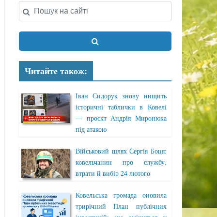
Читайте також:
Іван Сидорук знову нищить
історичні таблички в Ковелі
— проєкт Андрія Миронюка
під атакою
Військовий шлях Сергія Боця:
ковельчанин про службу,
втрати й вибір 24 лютого
Ковельська громада оновила
трирічний План публічних