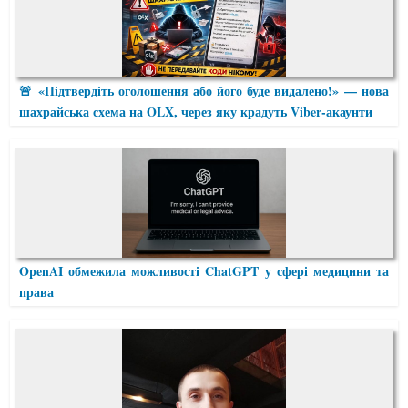
🚨 «Підтвердіть оголошення або його буде видалено!» — нова
шахрайська схема на OLX, через яку крадуть Viber-акаунти
OpenAI обмежила можливості ChatGPT у сфері медицини та
права