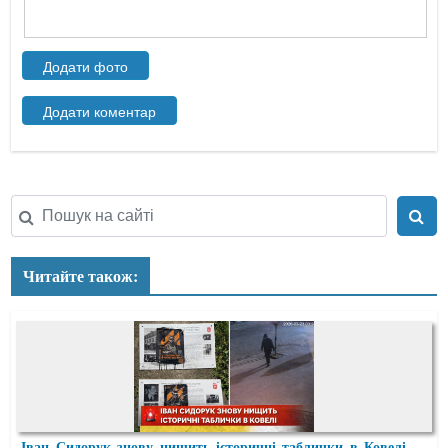
Читайте також:
Іван Сидорук знову нищить історичні таблички в Ковелі —