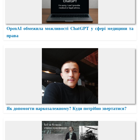
OpenAI обмежила можливості ChatGPT у сфері медицини та
права
Як допомогти наркозалежному? Куди потрібно звертатися?