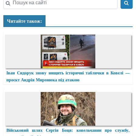
Читайте також:
Іван Сидорук знову нищить історичні таблички в Ковелі —
проєкт Андрія Миронюка під атакою
Військовий шлях Сергія Боця: ковельчанин про службу,