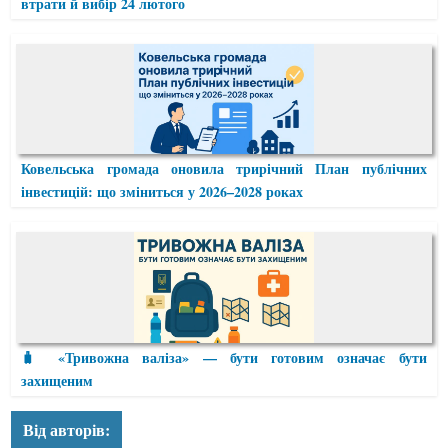
втрати й вибір 24 лютого
Ковельська громада оновила трирічний План публічних
інвестицій: що зміниться у 2026–2028 роках
🧳 «Тривожна валіза» — бути готовим означає бути
захищеним
Від авторів: