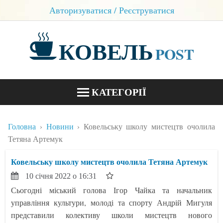
Авторизуватися / Реєструватися
КОВЕЛЬ
POST
КАТЕГОРІЇ
НОВИНИ
Головна
Новини
Ковельську школу мистецтв очолила
БЛОГИ
Тетяна Артемук
КОНТАКТИ
Ковельську школу мистецтв очолила Тетяна Артемук
10 січня 2022 о 16:31
Сьогодні міський голова Ігор Чайка та начальник
управління культури, молоді та спорту Андрій Мигуля
представили колективу школи мистецтв нового