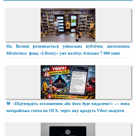
На Волині розвивається унікальна публічна англомовна
бібліотека: фонд «Library» уже налічує близько 7 000 книг
🚨 «Підтвердіть оголошення або його буде видалено!» — нова
шахрайська схема на OLX, через яку крадуть Viber-акаунти