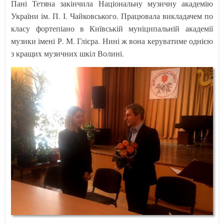
Пані Тетяна закінчила Національну музичну академію
України ім. П. І. Чайковського. Працювала викладачем по
класу фортепіано в Київській муніципальній академії
музики імені Р. М. Глієра. Нині ж вона керуватиме однією
з кращих музичних шкіл Волині.