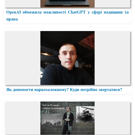
OpenAI обмежила можливості ChatGPT у сфері медицини та
права
Як допомогти наркозалежному? Куди потрібно звертатися?