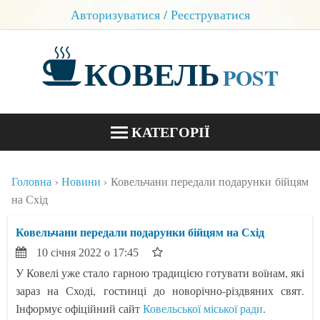
Авторизуватися / Реєструватися
КОВЕЛЬ
POST
КАТЕГОРІЇ
НОВИНИ
Головна
Новини
Ковельчани передали подарунки бійцям
БЛОГИ
на Схід
КОНТАКТИ
Ковельчани передали подарунки бійцям на Схід
10 січня 2022 о 17:45
У Ковелі уже стало гарною традицією готувати воїнам, які
зараз на Сході, гостинці до новорічно-різдвяних свят.
Інформує офіційний сайт
Ковельської міської ради
.