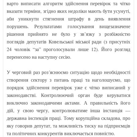
варто виписати алгоритм здійснення перевірок та чітко
вказати терміни, згідно яких недоліки мають бути усунуті,
аби уникнути стягнення штрафу в день виявлення
порушень. Результатами голосування вищезазначене
рішення прийнято не було у зв’язку з розбіжністю
поглядів депутатів Ковельської міської ради (з присутніх
24 чоловік “за” проголосували лише 12). Його розгляд
перенесено на наступну сесію.
У черговий раз роз´яснюємо ситуацію щодо необхідності
створення сектору з питань праці та наголошуємо, що
порядок здійснення перевірок уже є чітко виписаний у
законодавстві. Контролюючий орган буде керуватися
виключно законодавчими актами. А правильність його
дій, у свою чергу, контролюватиме інша інстанція —
державна інспекція праці. Тому корупційна складова, про
яку говорив депутат, та можливість тиску на підприємців
та політичних конкурентів виключається повністю.