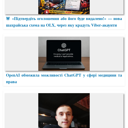
🚨 «Підтвердіть оголошення або його буде видалено!» — нова
шахрайська схема на OLX, через яку крадуть Viber-акаунти
OpenAI обмежила можливості ChatGPT у сфері медицини та
права