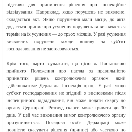
підстави для припинення рішення про інспекційне
відвідування. Наприклад, якщо порушень не виявлено,
складається акт. Якщо порушення мали місце, до акта
додається припис про усунення порушень та визначається
термін на їх усунення — до трьох місяців. У разі усунення
виявлених порушень заходи впливу на суб'єкт
господарювання не застосовуються.
Крім того, варто зауважити, що цією ж Постановою
прийнято Положення про нагляд за правильністю
прийнятих рішень контролюючим органом, який
здійснюватиме Державна інспекція праці. У разі, якщо
суб'єкт господарювання не згідний з висновками після
інспекційного відвідування, він може подати скаргу до
органу Держпраці. Розгляд скарги може тривати до 30
днів. У цей час виконання вимог контролюючого органу
призупиняється. Посадова особа Держпраці може
повністю скасувати рішення (припис) або частково по