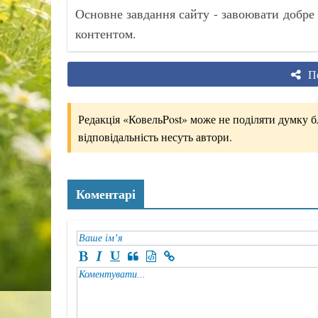
Основне завдання сайту - завоювати добре
контентом.
По
Редакція «КовельPost» може не поділяти думку бло
відповідальність несуть автори.
Коментарі