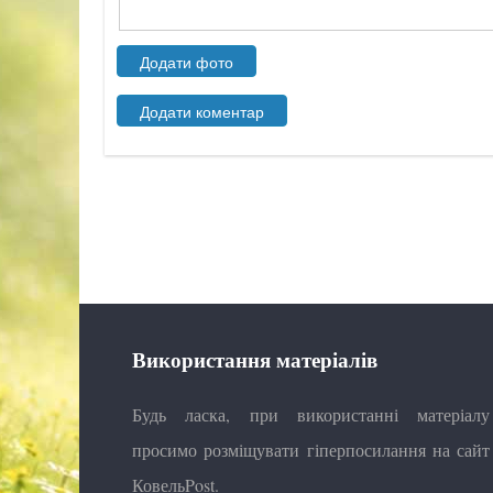
Використання матеріалів
Будь ласка, при використанні матеріалу
просимо розміщувати гіперпосилання на сайт
КовельPost.