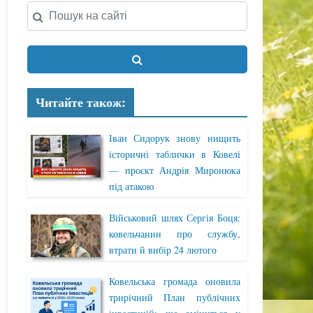
Читайте також:
Іван Сидорук знову нищить
історичні таблички в Ковелі
— проєкт Андрія Миронюка
під атакою
Військовий шлях Сергія Боця:
ковельчанин про службу,
втрати й вибір 24 лютого
Ковельська громада оновила
трирічний План публічних