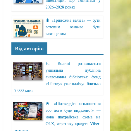
інвестицій: що зміниться у
2026–2028 роках
🧳 «Тривожна валіза» — бути
готовим означає бути
захищеним
Від авторів:
На Волині розвивається
унікальна публічна
англомовна бібліотека: фонд
«Library» уже налічує близько
7 000 книг
🚨 «Підтвердіть оголошення
або його буде видалено!» —
нова шахрайська схема на
OLX, через яку крадуть Viber-
акаунти