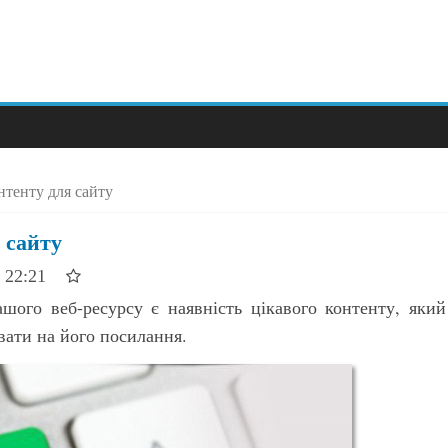
нтенту для сайту
 сайту
о 22:21
шого веб-ресурсу є наявність цікавого контенту, який
вати на його посилання.