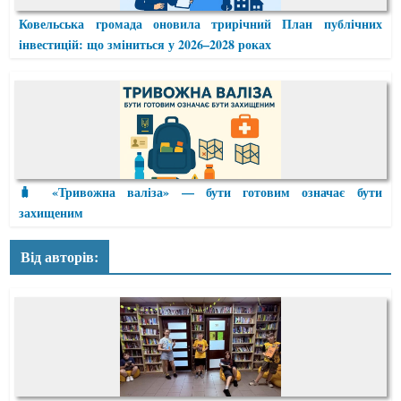
Ковельська громада оновила трирічний План публічних
інвестицій: що зміниться у 2026–2028 роках
🧳 «Тривожна валіза» — бути готовим означає бути
захищеним
Від авторів: