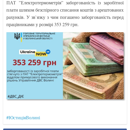
ПАТ ”Електротермометрія” заборгованість із заробітної
плати шляхом безспірного списання коштів з арештованих
рахунків. У зв`язку з чим погашено заборгованість перед
працівниками у розмірі 353 259 грн.
#ЮстиціяВолині