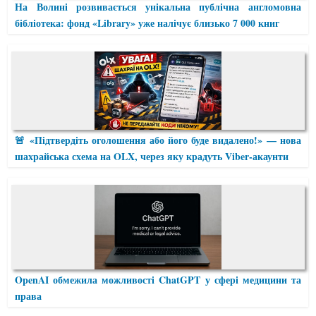
На Волині розвивається унікальна публічна англомовна
бібліотека: фонд «Library» уже налічує близько 7 000 книг
🚨 «Підтвердіть оголошення або його буде видалено!» — нова
шахрайська схема на OLX, через яку крадуть Viber-акаунти
OpenAI обмежила можливості ChatGPT у сфері медицини та
права