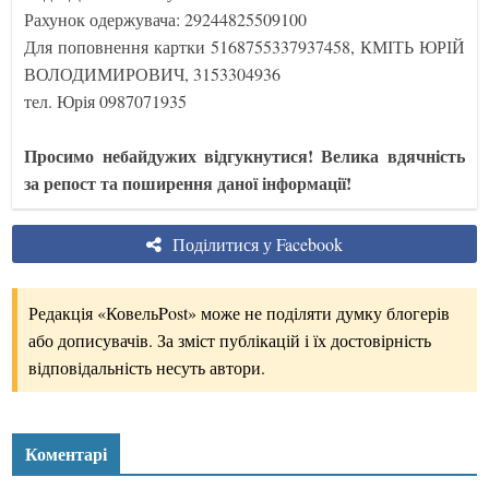
Рахунок одержувача: 29244825509100
Для поповнення картки 5168755337937458, КМІТЬ ЮРІЙ
ВОЛОДИМИРОВИЧ, 3153304936
тел. Юрія 0987071935
Просимо небайдужих відгукнутися! Велика вдячність
за репост та поширення даної інформації!
Поділитися у Facebook
Редакція «КовельPost» може не поділяти думку блогерів
або дописувачів. За зміст публікацій і їх достовірність
відповідальність несуть автори.
Коментарі