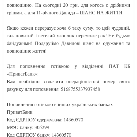
повноцінно. На сьогодні 20 грн. для когось є дрібними
грішми, а для 11-річного Давида – ШАНС НА ЖИТТЯ.
Якщо кожен перерахує хоча б таку суму, то цей чудовий,
талановитий і веселий хлопчик переможе рак! Не будьмо
байдужими! Подаруймо Давидові шанс на одужання та
повноцінне життя!
Для поповнення готівкою у відділенні ПАТ КБ
«ПриватБанк»:
Вам необхідно зазначити операціоністові номер свого
рахунку для поповнення: 5168755337937458
Поповнення готівкою в інших українських банках
ПриватБанк
Код ЄДРПОУ одержувача: 14360570
МФО банку: 305299
Код ЄДРПОУ банку: 14360570