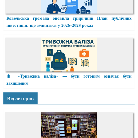
Ковельська громада оновила трирічний План публічних
інвестицій: що зміниться у 2026–2028 роках
🧳 «Тривожна валіза» — бути готовим означає бути
захищеним
Від авторів: