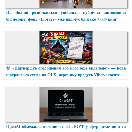
На Волині розвивається унікальна публічна англомовна
бібліотека: фонд «Library» уже налічує близько 7 000 книг
🚨 «Підтвердіть оголошення або його буде видалено!» — нова
шахрайська схема на OLX, через яку крадуть Viber-акаунти
OpenAI обмежила можливості ChatGPT у сфері медицини та