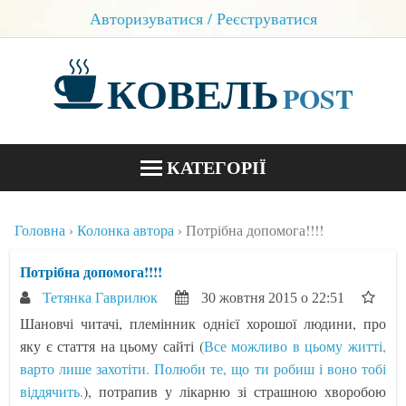
Авторизуватися / Реєструватися
КОВЕЛЬ
POST
КАТЕГОРІЇ
НОВИНИ
Головна
Колонка автора
Потрібна допомога!!!!
БЛОГИ
Потрібна допомога!!!!
КОНТАКТИ
Тетянка Гаврилюк
30 жовтня 2015 о 22:51
Шановчі читачі, племінник однієї хорошої людини, про
яку є стаття на цьому сайті (
Все можливо в цьому житті,
варто лише захотіти. Полюби те, що ти робиш і воно тобі
віддячить.
), потрапив у лікарню зі страшною хворобою