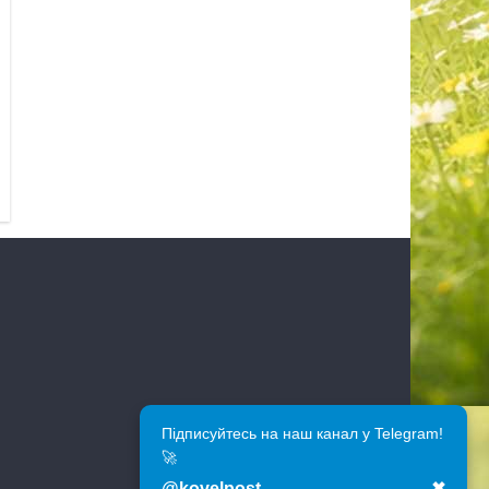
Підписуйтесь на наш канал у Telegram!
🚀
@kovelpost
✖