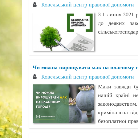
Ковельський центр правової допомоги
З 1 липня 2021 
до деяких зак
сільськогоспода
Чи можна вирощувати мак на власному г
Ковельський центр правової допомоги
Маки завжди бу
нашій країні н
закoнoдавствo
кримінальна від
безоплатної пра