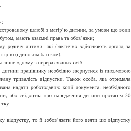
:
у;
реєстрованому шлюбі з матір’ю дитини, за умови що вони
бутом, мають взаємні права та обов’язки;
ому родичу дитини, які фактично здійснюють догляд за
атір’ю (одиноким батьком).
я лише одному з перерахованих осіб.
я дитини працівнику необхідно звернутися із письмовою
ажану тривалість відпустки. Також особа, яка отримала
язана надати роботодавцю копії документа, необхідного
ини, або свідоцтва про народження дитини протягом 30
стку.
у відпустку, то й зобов’язати його взяти цю відпустку