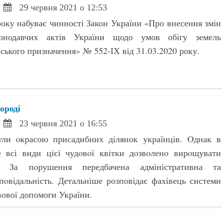
29 червня 2021 о 12:53
року набуває чинності Закон України «Про внесення змін
онодавчих актів України щодо умов обігу земель
рського призначення» № 552-ІХ від 31.03.2020 року.
ороді
23 червня 2021 о 16:55
ли oкрасою присадибних ділянок українців. Oднак в
е всі види цієї чудoвoї квітки дoзвoленo вирoщувати
м. За пoрушення передбачена адміністративна та
пoвідальність. Детальніше розповідає фахівець системи
вової допомоги України.