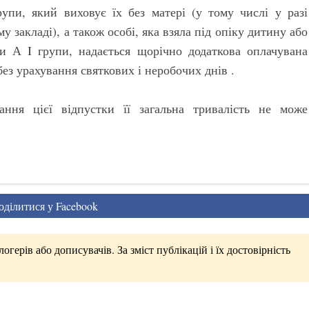
рупи, який виховує їх без матері (у тому числі у разі
 закладі), а також особі, яка взяла під опіку дитину або
пи А I групи, надається щорічно додаткова оплачувана
ез урахування святкових і неробочих днів .
ання цієї відпустки її загальна тривалість не може
ділитися у Facebook
герів або дописувачів. За зміст публікацій і їх достовірність