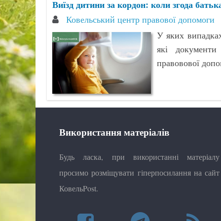
Виїзд дитини за кордон: коли згода батьк
Ковельський центр правової допомоги
У яких випадках
які документи
правовової допо
Використання матеріалів
Будь ласка, при використанні матеріалу
просимо розміщувати гіперпосилання на сайт
КовельPost.