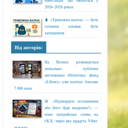
інвестицій: що зміниться у
2026–2028 роках
🧳 «Тривожна валіза» — бути
готовим означає бути
захищеним
Від авторів:
На Волині розвивається
унікальна публічна
англомовна бібліотека: фонд
«Library» уже налічує близько
7 000 книг
🚨 «Підтвердіть оголошення
або його буде видалено!» —
нова шахрайська схема на
OLX, через яку крадуть Viber-
акаунти