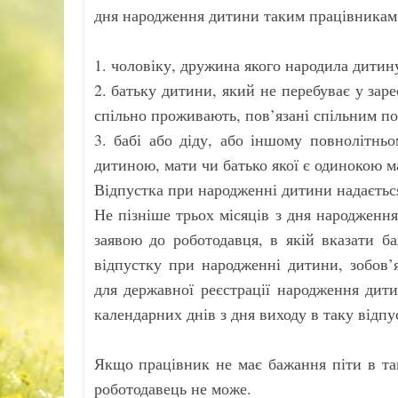
дня народження дитини таким працівникам
1. чоловіку, дружина якого народила дитин
2. батьку дитини, який не перебуває у за
спільно проживають, пов’язані спільним по
3. бабі або діду, або іншому повнолітнь
дитиною, мати чи батько якої є одинокою м
Відпустка при народженні дитини надаєтьс
Не пізніше трьох місяців з дня народженн
заявою до роботодавця, в якій вказати б
відпустку при народженні дитини, зобов’
для державної реєстрації народження дит
календарних днів з дня виходу в таку відпу
Якщо працівник не має бажання піти в так
роботодавець не може.