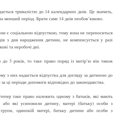
дається тривалістю до 14 календарних днів. Це значить,
на менший період. Брати саме 14 днів необов’язково.
ни є соціальною відпусткою, тому вона не переноситься
ців з дня народження дитини, не компенсується у разі
ові та неробочі дні.
 до 3 років, то таке право поряд із матір’ю він також
му з них надається відпустка для догляду за дитиною до
за ці періоди допомоги відповідно до законодавства.
 тепер таке право належить одному з батьків, які мають
 або які усиновили дитину, матері (батьку) особи з
 групи, одинокій матері, батьку дитини або особи з