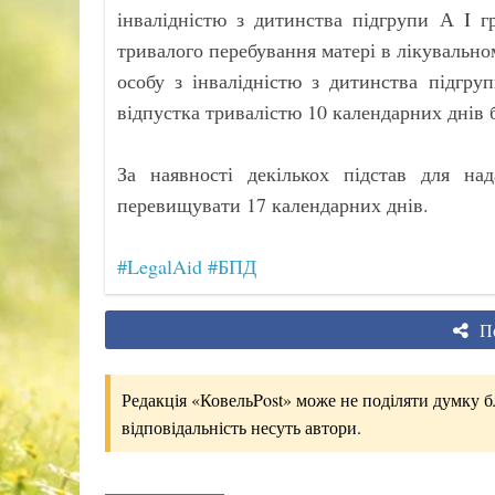
інвалідністю з дитинства підгрупи А I г
тривалого перебування матері в лікувальному
особу з інвалідністю з дитинства підгру
відпустка тривалістю 10 календарних днів б
За наявності декількох підстав для над
перевищувати 17 календарних днів.
#LegalAid
#БПД
По
Редакція «КовельPost» може не поділяти думку бло
відповідальність несуть автори.