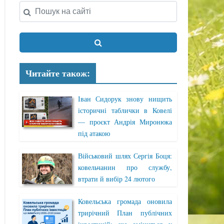
Читайте також:
Іван Сидорук знову нищить
історичні таблички в Ковелі
— проєкт Андрія Миронюка
під атакою
Військовий шлях Сергія Боця:
ковельчанин про службу,
втрати й вибір 24 лютого
Ковельська громада оновила
трирічний План публічних