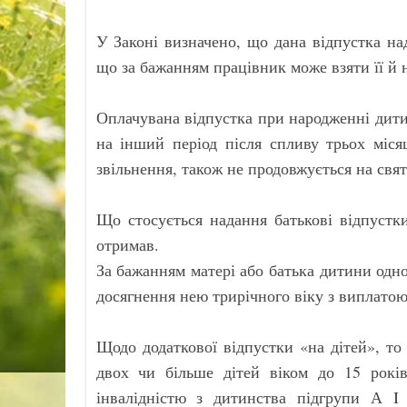
У Законі визначено, що дана відпустка на
що за бажанням працівник може взяти її й 
Оплачувана відпустка при народженні дити
на інший період після спливу трьох міся
звільнення, також не продовжується на святк
Що стосується надання батькові відпустки
отримав.
За бажанням матері або батька дитини одно
досягнення нею трирічного віку з виплатою 
Щодо додаткової відпустки «на дітей», то
двох чи більше дітей віком до 15 років
інвалідністю з дитинства підгрупи А I