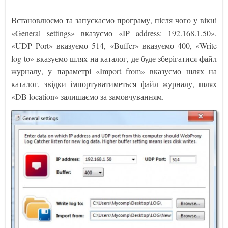
Встановлюємо та запускаємо програму, після чого у вікні
«General settings» вказуємо «IP address: 192.168.1.50».
«UDP Port» вказуємо 514, «Buffer» вказуємо 400, «Write
log to» вказуємо шлях на каталог, де буде зберігатися файл
журналу, у параметрі «Import from» вказуємо шлях на
каталог, звідки імпортуватиметься файл журналу, шлях
«DB location» залишаємо за замовчуванням.