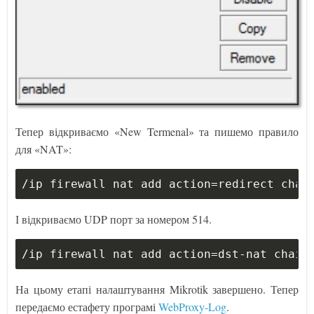
Тепер відкриваємо «New Termenal» та пишемо правило
для «NAT»:
/ip firewall nat add action=redirect chai
І відкриваємо UDP порт за номером 514.
/ip firewall nat add action=dst-nat chain
На цьому етапі налаштування Mikrotik завершено. Тепер
передаємо естафету програмі
WebProxy-Log
.