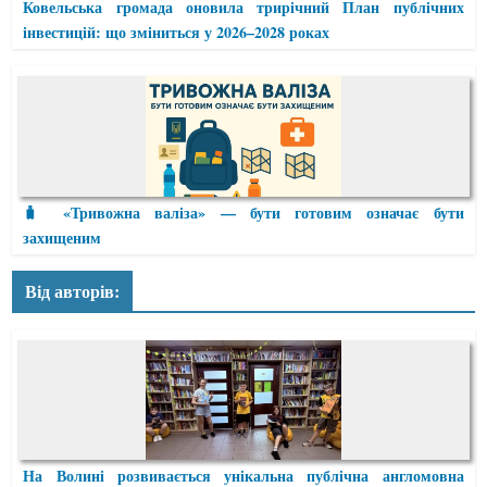
Ковельська громада оновила трирічний План публічних
інвестицій: що зміниться у 2026–2028 роках
🧳 «Тривожна валіза» — бути готовим означає бути
захищеним
Від авторів:
На Волині розвивається унікальна публічна англомовна