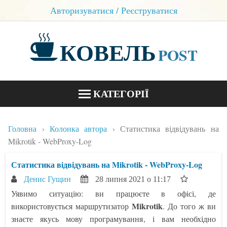
Авторизуватися / Реєструватися
КОВЕЛЬ
POST
КАТЕГОРІЇ
НОВИНИ
Головна
Колонка автора
Статистика відвідувань на
БЛОГИ
Mikrotik - WebProxy-Log
КОНТАКТИ
Статистика відвідувань на Mikrotik - WebProxy-Log
Денис Гущин
28 липня 2021 о 11:17
Уявимо ситуацію: ви працюєте в офісі, де
Mikrotik
використовується маршрутизатор
. До того ж ви
знаєте якусь мову програмування, і вам необхідно