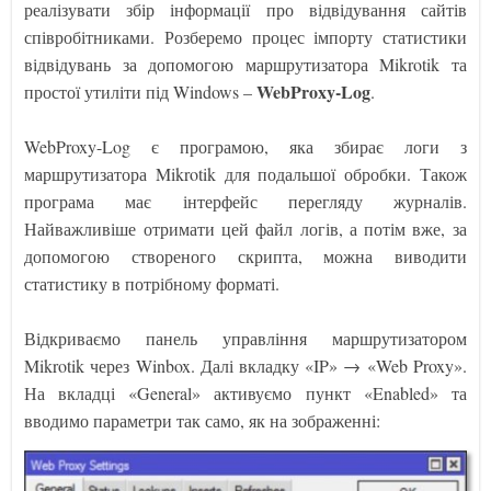
реалізувати збір інформації про відвідування сайтів
співробітниками. Розберемо процес імпорту статистики
відвідувань за допомогою маршрутизатора Mikrotik та
WebProxy-Log
простої утиліти під Windows –
.
WebProxy-Log є програмою, яка збирає логи з
маршрутизатора Mikrotik для подальшої обробки. Також
програма має інтерфейс перегляду журналів.
Найважливіше отримати цей файл логів, а потім вже, за
допомогою створеного скрипта, можна виводити
статистику в потрібному форматі.
Відкриваємо панель управління маршрутизатором
Mikrotik через Winbox. Далі вкладку «IP» → «Web Proxy».
На вкладці «General» активуємо пункт «Enabled» та
вводимо параметри так само, як на зображенні: