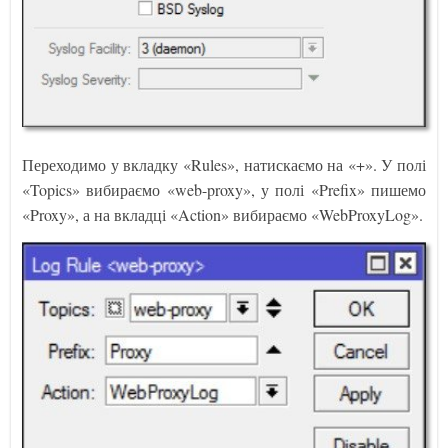
Переходимо у вкладку «Rules», натискаємо на «+». У полі
«Topics» вибираємо «web-proxy», у полі «Prefix» пишемо
«Proxy», а на вкладці «Action» вибираємо «WebProxyLog».