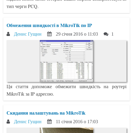
тип черги PCQ.
Обмеження швидкості в MikroTik по IP
Денис Гущин
29 січня 2016 о 11:03
1
Ця стаття допоможе обмежити швидкість на роутері
MikroTik за IP адресою.
Скидання налаштувань на MikroTik
Денис Гущин
11 січня 2016 о 17:03