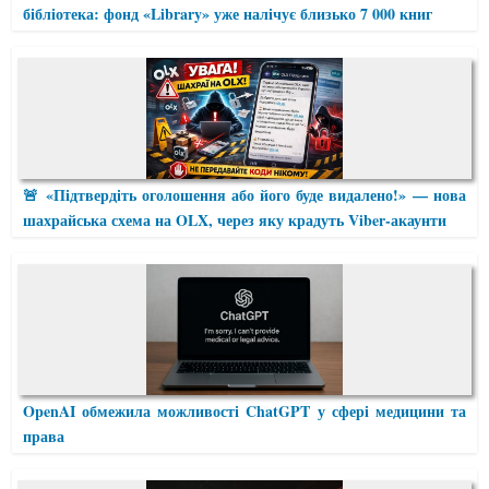
бібліотека: фонд «Library» уже налічує близько 7 000 книг
🚨 «Підтвердіть оголошення або його буде видалено!» — нова
шахрайська схема на OLX, через яку крадуть Viber-акаунти
OpenAI обмежила можливості ChatGPT у сфері медицини та
права