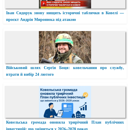
Іван Сидорук знову нищить історичні таблички в Ковелі —
проєкт Андрія Миронюка під атакою
Військовий шлях Сергія Боця: ковельчанин про службу,
втрати й вибір 24 лютого
Ковельська громада оновила трирічний План публічних
інвестицій: що зміниться у 2026–2028 роках