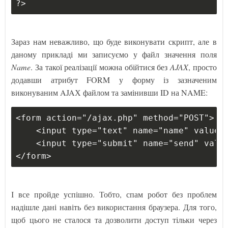
?>
Зараз нам неважливо, що буде виконувати скрипт, але в
даному прикладі ми записуємо у файл значення поля
Name
. За такої реалізації можна обійтися без
AJAX
, просто
додавши атрибут FORM у форму із зазначеним
виконуваним AJAХ файлом та замінивши ID на NAME:
<form action="/ajax.php" method="POST">
    <input type="text" name="name" value=
    <input type="submit" name="send" valu
</form>
І все пройде успішно. Тобто, спам робот без проблем
надішле дані навіть без використання браузера. Для того,
щоб цього не сталося та дозволити доступ тільки через