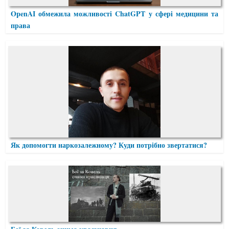
OpenAI обмежила можливості ChatGPT у сфері медицини та
права
Як допомогти наркозалежному? Куди потрібно звертатися?