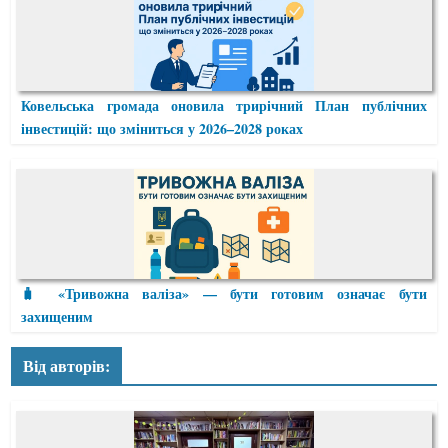
Ковельська громада оновила трирічний План публічних
інвестицій: що зміниться у 2026–2028 роках
🧳 «Тривожна валіза» — бути готовим означає бути
захищеним
Від авторів: