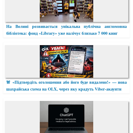
На Волині розвивається унікальна публічна англомовна
бібліотека: фонд «Library» уже налічує близько 7 000 книг
🚨 «Підтвердіть оголошення або його буде видалено!» — нова
шахрайська схема на OLX, через яку крадуть Viber-акаунти