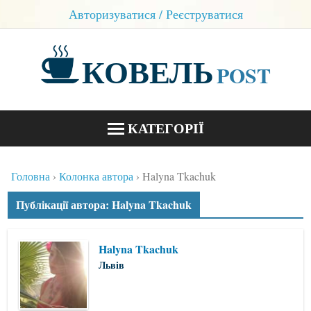
Авторизуватися / Реєструватися
КОВЕЛЬ
POST
КАТЕГОРІЇ
НОВИНИ
Головна
Колонка автора
Halyna Tkachuk
БЛОГИ
Публікації автора: Halyna Tkachuk
КОНТАКТИ
Halyna Tkachuk
Львів