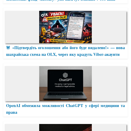
🚨 «Підтвердіть оголошення або його буде видалено!» — нова
шахрайська схема на OLX, через яку крадуть Viber-акаунти
OpenAI обмежила можливості ChatGPT у сфері медицини та
права