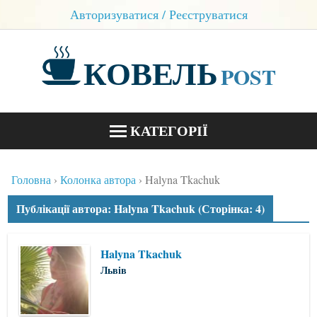
Авторизуватися / Реєструватися
КОВЕЛЬ
POST
КАТЕГОРІЇ
НОВИНИ
Головна
Колонка автора
Halyna Tkachuk
БЛОГИ
Публікації автора: Halyna Tkachuk (Сторінка: 4)
КОНТАКТИ
Halyna Tkachuk
Львів