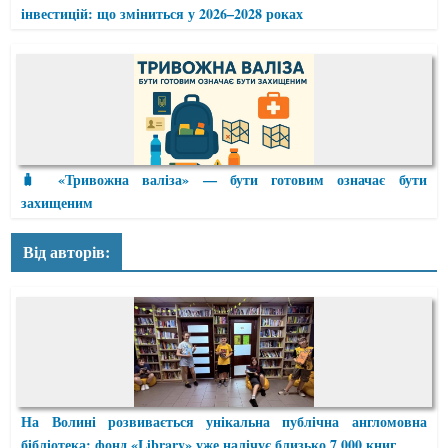
інвестицій: що зміниться у 2026–2028 роках
🧳 «Тривожна валіза» — бути готовим означає бути
захищеним
Від авторів:
На Волині розвивається унікальна публічна англомовна
бібліотека: фонд «Library» уже налічує близько 7 000 книг