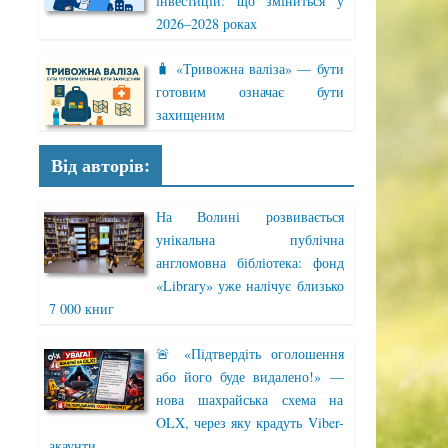
інвестицій: що зміниться у
2026–2028 роках
🧳 «Тривожна валіза» — бути
готовим означає бути
захищеним
Від авторів:
На Волині розвивається
унікальна публічна
англомовна бібліотека: фонд
«Library» уже налічує близько
7 000 книг
🚨 «Підтвердіть оголошення
або його буде видалено!» —
нова шахрайська схема на
OLX, через яку крадуть Viber-
акаунти