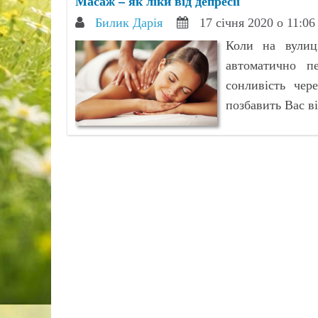
Масаж – як ліки від депресії
Билик Дарія
17 січня 2020 о 11:06
Коли на вулиц
автоматично пе
сонливість чер
позбавить Вас в