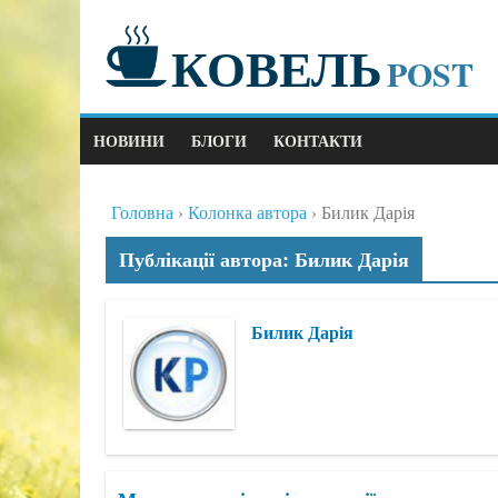
КОВЕЛЬ
POST
НОВИНИ
БЛОГИ
КОНТАКТИ
Головна
Колонка автора
Билик Дарія
Публікації автора: Билик Дарія
Билик Дарія