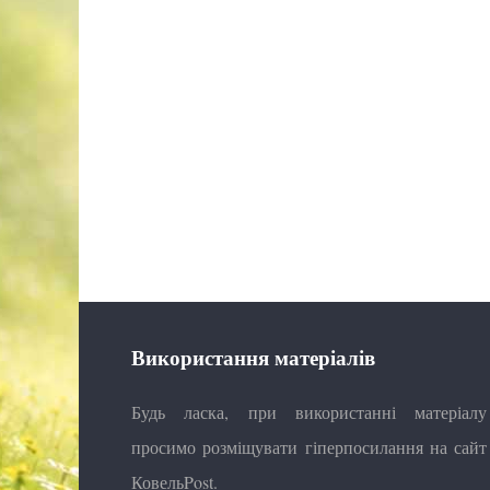
Використання матеріалів
Будь ласка, при використанні матеріалу
просимо розміщувати гіперпосилання на сайт
КовельPost.