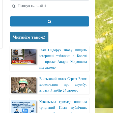
Читайте також:
Іван Сидорук знову нищить
історичні таблички в Ковелі
— проєкт Андрія Миронюка
під атакою
Військовий шлях Сергія Боця:
ковельчанин про службу,
втрати й вибір 24 лютого
Ковельська громада оновила
трирічний План публічних