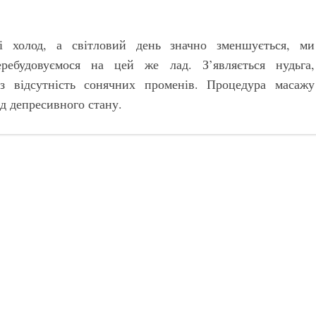
і холод, а світловий день значно зменшується, ми
ребудовуємося на цей же лад. З’являється нудьга,
ез відсутність сонячних променів. Процедура масажу
ід депресивного стану.