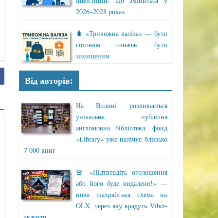
інвестицій: що зміниться у
2026–2028 роках
🧳 «Тривожна валіза» — бути
готовим означає бути
захищеним
Від авторів:
На Волині розвивається
унікальна публічна
англомовна бібліотека: фонд
«Library» уже налічує близько
7 000 книг
🚨 «Підтвердіть оголошення
або його буде видалено!» —
нова шахрайська схема на
OLX, через яку крадуть Viber-
акаунти