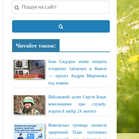
Читайте також:
Іван Сидорук знову нищить
історичні таблички в Ковелі
— проєкт Андрія Миронюка
під атакою
Військовий шлях Сергія Боця:
ковельчанин про службу,
втрати й вибір 24 лютого
Ковельська громада оновила
трирічний План публічних