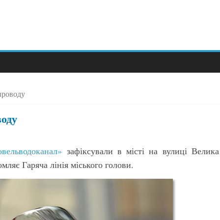
проводу
воду
вельводоканал»
зафіксували в місті на вулиці Велика
мляє Гаряча лінія міського голови.