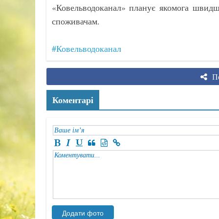
«Ковельводоканал» планує якомога швидше
споживачам.
#Ковельводоканал
По
Коментарі