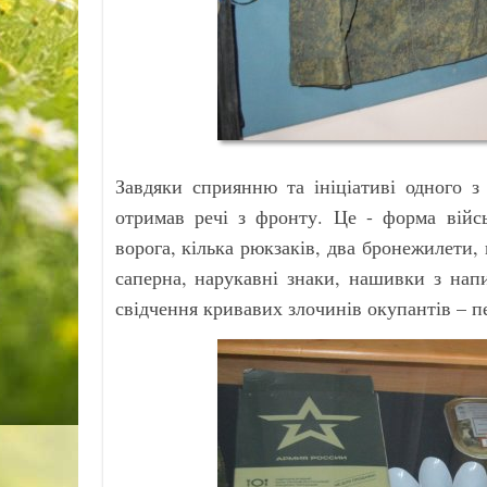
Завдяки сприянню та ініціативі одного з
отримав речі з фронту. Це - форма війсь
ворога, кілька рюкзаків, два бронежилети,
саперна, нарукавні знаки, нашивки з нап
свідчення кривавих злочинів окупантів – п