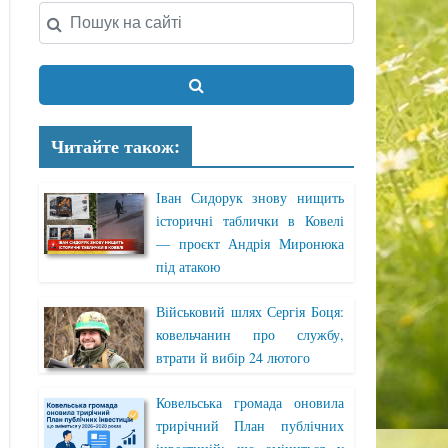
Читайте також:
Іван Сидорук знову нищить
історичні таблички в Ковелі
— проєкт Андрія Миронюка
під атакою
Військовий шлях Сергія Боця:
ковельчанин про службу,
втрати й вибір 24 лютого
Ковельська громада оновила
трирічний План публічних