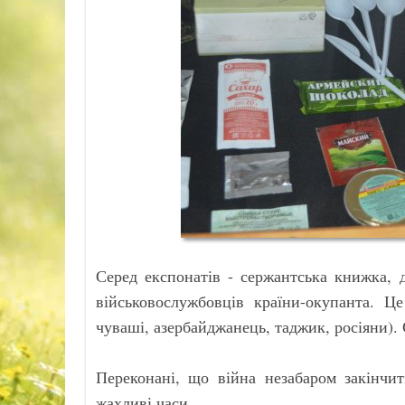
Серед експонатів - сержантська книжка, 
військовослужбовців країни-окупанта. Ц
чуваші, азербайджанець, таджик, росіяни).
Переконані, що війна незабаром закінчит
жахливі часи.