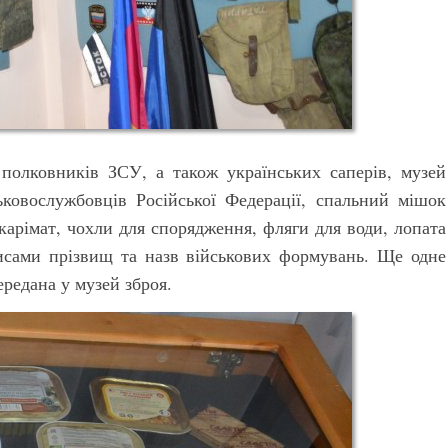
 полковників ЗСУ, а також українських саперів, музей
ковослужбовців Російської Федерації, спальний мішок
 карімат, чохли для спорядження, фляги для води, лопата
исами прізвищ та назв військових формувань. Ще одне
ередана у музей зброя.