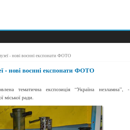
узеї - нові воєнні експонати ФОТО
ї - нові воєнні експонати ФОТО
влена тематична експозиція “Україна незламна”, -
ї міської ради.