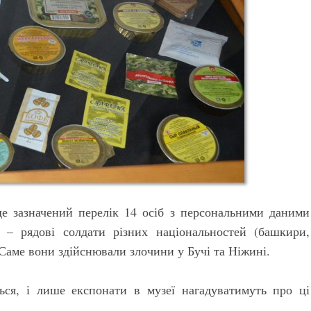
де зазначений перелік 14 осіб з персональними даними
е – рядові солдати різних національностей (башкири,
 Саме вони здійснювали злочини у Бучі та Ніжині.
ься, і лише експонати в музеї нагадуватимуть про ці