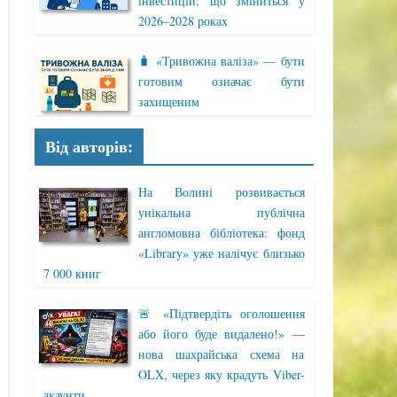
інвестицій: що зміниться у
2026–2028 роках
🧳 «Тривожна валіза» — бути
готовим означає бути
захищеним
Від авторів:
На Волині розвивається
унікальна публічна
англомовна бібліотека: фонд
«Library» уже налічує близько
7 000 книг
🚨 «Підтвердіть оголошення
або його буде видалено!» —
нова шахрайська схема на
OLX, через яку крадуть Viber-
акаунти