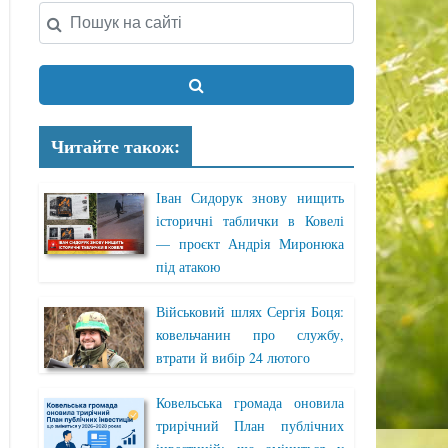
Читайте також:
Іван Сидорук знову нищить
історичні таблички в Ковелі
— проєкт Андрія Миронюка
під атакою
Військовий шлях Сергія Боця:
ковельчанин про службу,
втрати й вибір 24 лютого
Ковельська громада оновила
трирічний План публічних