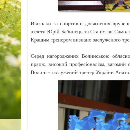
Відзнаки за спортивні досягнення вручен
атлети Юрій Бабинець та Станіслав Самолю
Кращим тренером визнано заслуженого тре
Серед нагороджених Волинською обласно
працю, високий професіоналізм, вагомий о
Волині - заслужений тренер України Анатол