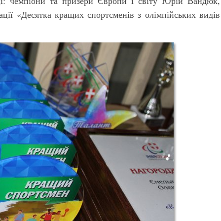
ці: чемпіони та призери Європи і світу Юрій Вандюк,
ації «Десятка кращих спортсменів з олімпійських видів