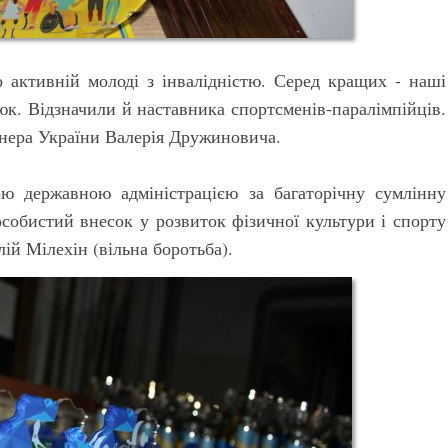
о активній молоді з інвалідністю. Серед кращих - наші
к. Відзначили й наставника спортсменів-паралімпійців.
нера України Валерія Дружиновича.
ю державною адміністрацією за багаторічну сумлінну
собистий внесок у розвиток фізичної культури і спорту
ій Мілехін (вільна боротьба).