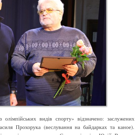
з олімпійських видів спорту» відзначено: заслужених
силя Прохорука (веслування на байдарках та каное).