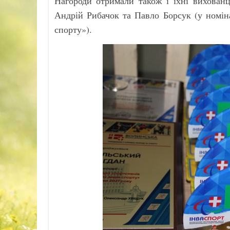
Нагороди отримали також і їхні вихован
Андрій Рибачок та Павло Борсук (у номін
спорту»).