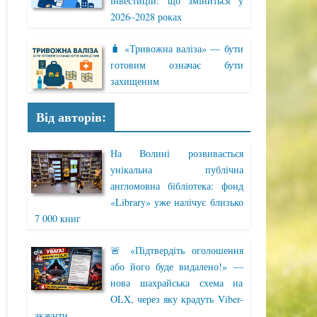
інвестицій: що зміниться у
2026–2028 роках
🧳 «Тривожна валіза» — бути
готовим означає бути
захищеним
Від авторів:
На Волині розвивається
унікальна публічна
англомовна бібліотека: фонд
«Library» уже налічує близько
7 000 книг
🚨 «Підтвердіть оголошення
або його буде видалено!» —
нова шахрайська схема на
OLX, через яку крадуть Viber-
акаунти