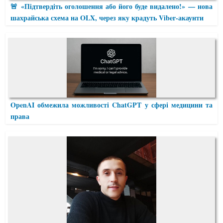
🚨 «Підтвердіть оголошення або його буде видалено!» — нова
шахрайська схема на OLX, через яку крадуть Viber-акаунти
OpenAI обмежила можливості ChatGPT у сфері медицини та
права