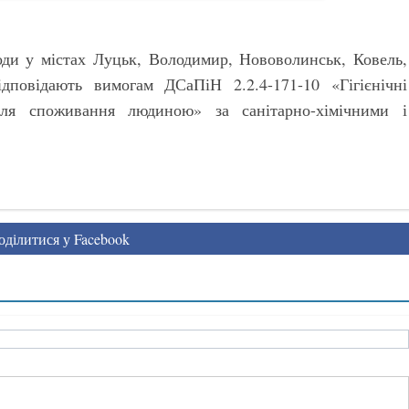
оди у містах Луцьк, Володимир, Нововолинськ, Ковель,
дповідають вимогам ДСаПіН 2.2.4-171-10 «Гігієнічні
ля споживання людиною» за санітарно-хімічними і
ділитися у Facebook