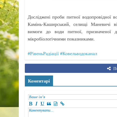
Досліджені проби питної водопровідної в
Камінь-Каширський, селищі Маневичі ві
вимоги до води питної, призначеної д
мікробіологічними показниками.
#РівеньРадіації
#Ковельводоканал
По
Коментарі