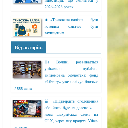
інвестицій: що зміниться у
2026–2028 роках
🧳 «Тривожна валіза» — бути
готовим означає бути
захищеним
Від авторів:
На Волині розвивається
унікальна публічна
англомовна бібліотека: фонд
«Library» уже налічує близько
7 000 книг
🚨 «Підтвердіть оголошення
або його буде видалено!» —
нова шахрайська схема на
OLX, через яку крадуть Viber-
акаунти