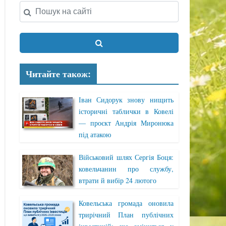
Читайте також:
Іван Сидорук знову нищить
історичні таблички в Ковелі
— проєкт Андрія Миронюка
під атакою
Військовий шлях Сергія Боця:
ковельчанин про службу,
втрати й вибір 24 лютого
Ковельська громада оновила
трирічний План публічних