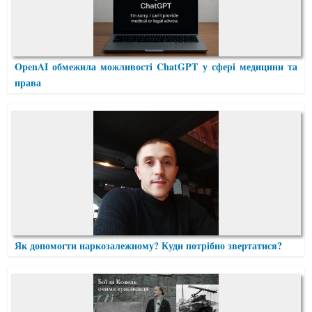
OpenAI обмежила можливості ChatGPT у сфері медицини та
права
Як допомогти наркозалежному? Куди потрібно звертатися?