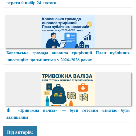
втрати й вибір 24 лютого
Ковельська громада оновила трирічний План публічних
інвестицій: що зміниться у 2026–2028 роках
🧳 «Тривожна валіза» — бути готовим означає бути
захищеним
Від авторів: