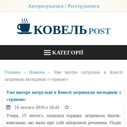
Авторизуватися / Реєструватися
КОВЕЛЬ
POST
КАТЕГОРІЇ
НОВИНИ
Головна
Новини
Уже вкотре патрульні в Ковелі
БЛОГИ
затримали молодиків з «травою»
КОНТАКТИ
Уже вкотре патрульні в Ковелі затримали молодиків з
«травою»
16 лютого 2018 о 18:43
Учора, 15 лютого, охоронці порядку затримали братів-
ковельчан, які мали при собі заборонені речовини. Подія