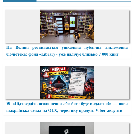
На Волині розвивається унікальна публічна англомовна
бібліотека: фонд «Library» уже налічує близько 7 000 книг
🚨 «Підтвердіть оголошення або його буде видалено!» — нова
шахрайська схема на OLX, через яку крадуть Viber-акаунти