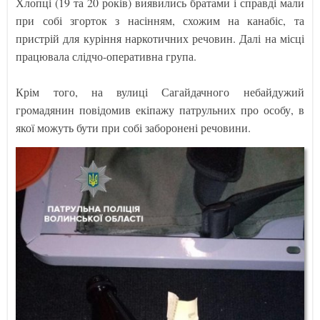
Хлопці (19 та 20 років) виявились братами і справді мали
при собі згорток з насінням, схожим на канабіс, та
пристрій для куріння наркотичних речовин. Далі на місці
працювала слідчо-оперативна група.
Крім того, на вулиці Сагайдачного небайдужий
громадянин повідомив екіпажу патрульних про особу, в
якої можуть бути при собі заборонені речовини.