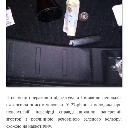
Полісмени оперативно відреагували і виявили неподалік
схожого за описом чоловіка. У 27-річного молодика при
поверхневій перевірці справді виявили паперовий
згорток з рослинною речовиною зеленого кольору,
схожою на наркотичну.