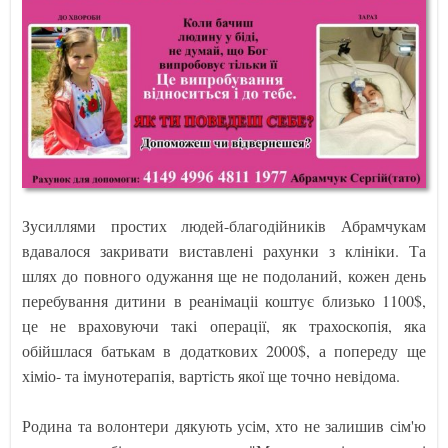
Зусиллями простих людей-благодійників Абрамчукам
вдавалося закривати виставлені рахунки з клініки. Та
шлях до повного одужання ще не подоланий, кожен день
перебування дитини в реанімаціі коштує близько 1100$,
це не враховуючи такі операції, як трахоскопія, яка
обійшлася батькам в додаткових 2000$, а попереду ще
хіміо- та імунотерапія, вартість якої ще точно невідома.
Родина та волонтери дякують усім, хто не залишив сім'ю