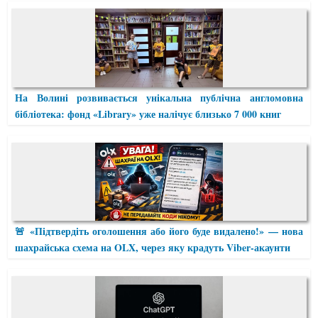
На Волині розвивається унікальна публічна англомовна
бібліотека: фонд «Library» уже налічує близько 7 000 книг
🚨 «Підтвердіть оголошення або його буде видалено!» — нова
шахрайська схема на OLX, через яку крадуть Viber-акаунти