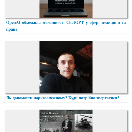
OpenAI обмежила можливості ChatGPT у сфері медицини та
права
Як допомогти наркозалежному? Куди потрібно звертатися?