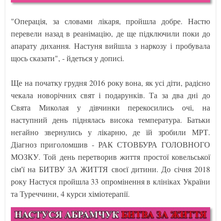
"Операція, за словами лікаря, пройшла добре. Настю
перевели назад в реанімацію, де ще підключили поки до
апарату дихання. Настуня вийшла з наркозу і пробувала
щось сказати", - йдеться у дописі.
Ще на початку грудня 2016 року вона, як усі діти, радісно
чекала новорічних свят і подарунків. Та за два дні до
Свята Миколая у дівчинки перекосились очі, на
наступний день піднялась висока температура. Батьки
негайно звернулись у лікарню, де їй зробили МРТ.
Діагноз приголомшив - РАК СТОВБУРА ГОЛОВНОГО
МОЗКУ. Той день перетворив життя простої ковельської
сім'ї на БИТВУ ЗА ЖИТТЯ своєї дитини. До січня 2018
року Настуся пройшла 33 опромінення в клініках України
та Туреччини, 4 курси хіміотерапії.