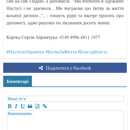
сам на сам з бідою, а допомагає. "Ми впевнені в одужанні
Настусі і не здаємося... Ми виграємо цю битву за життя
коханої дитини...", - пишуть рідні та вкотре просять про
допомогу, адже рахунки на лікування досить значні.
Картка Сергія Абрамчука: 4149 4996 4811 1977
#НастусяАбрамчук
#БитваЗаЖиття
#Благодійність
Поділитися у Facebook
Коментарі