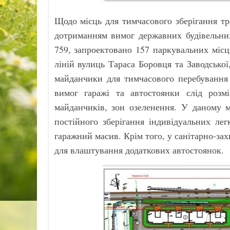
Щодо місць для тимчасового зберігання тра
дотриманням вимог державних будівельних
759, запроектовано 157 паркувальних міс
ліній вулиць Тараса Боровця та Заводської
майданчики для тимчасового перебування а
вимог гаражі та автостоянки слід розм
майданчиків, зон озеленення. У даному м
постійного зберігання індивідуальних ле
гаражний масив. Крім того, у санітарно-зах
для влаштування додаткових автостоянок.