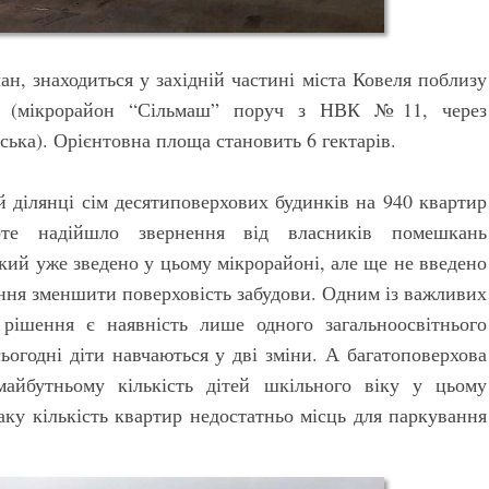
ан, знаходиться у західній частині міста Ковеля поблизу
ну (мікрорайон “Сільмаш” поруч з НВК №11, через
ська). Орієнтовна площа становить 6 гектарів.
й ділянці сім десятиповерхових будинків на 940 квартир
оте надійшло звернення від власників помешкань
кий уже зведено у цьому мікрорайоні, але ще не введено
ння зменшити поверховість забудови. Одним із важливих
 рішення є наявність лише одного загальноосвітнього
ьогодні діти навчаються у дві зміни. А багатоповерхова
майбутньому кількість дітей шкільного віку у цьому
таку кількість квартир недостатньо місць для паркування