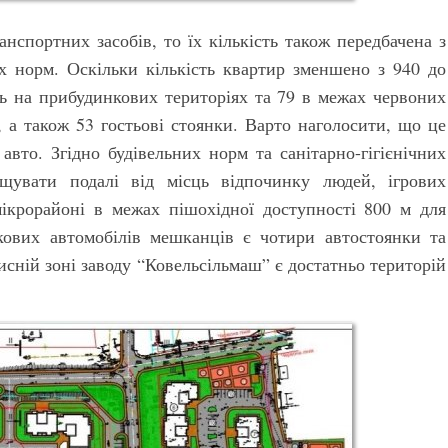
нспортних засобів, то їх кількість також передбачена з
 норм. Оскільки кількість квартир зменшено з 940 до
ць на прибудинкових територіях та 79 в межах червоних
, а також 53 гостьові стоянки. Варто наголосити, що це
вто. Згідно будівельних норм та санітарно-гігієнічних
іщувати подалі від місць відпочинку людей, ігрових
ікрорайоні в межах пішохідної доступності 800 м для
гкових автомобілів мешканців є чотири автостоянки та
исній зоні заводу “Ковельсільмаш” є достатньо територій