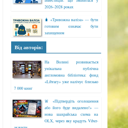
інвестицій: що зміниться у
2026–2028 роках
🧳 «Тривожна валіза» — бути
готовим означає бути
захищеним
Від авторів:
На Волині розвивається
унікальна публічна
англомовна бібліотека: фонд
«Library» уже налічує близько
7 000 книг
🚨 «Підтвердіть оголошення
або його буде видалено!» —
нова шахрайська схема на
OLX, через яку крадуть Viber-
акаунти