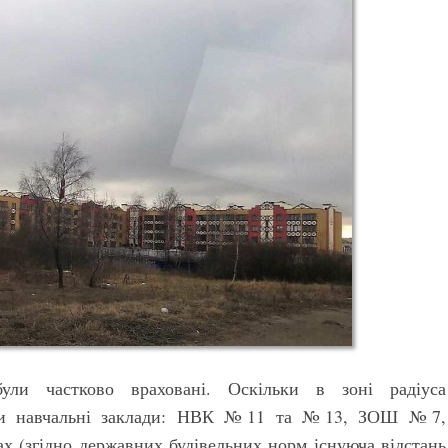
ули частково враховані. Оскільки в зоні радіуса
 три навчальні заклади: НВК №11 та №13, ЗОШ №7,
х (згідно державних будівельних норм існуюча відстань