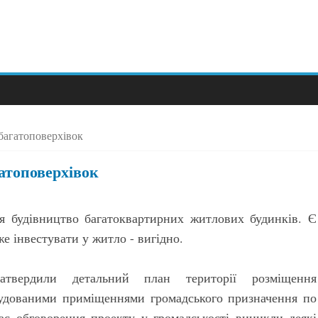
багатоповерхівок
атоповерхівок
я будівництво багатоквартирних житлових будинків. Є
е інвестувати у житло - вигідно.
атвердили детальний план території розміщення
будованими приміщеннями громадського призначення по
час обговорення проекту у громадськості виникли деякі