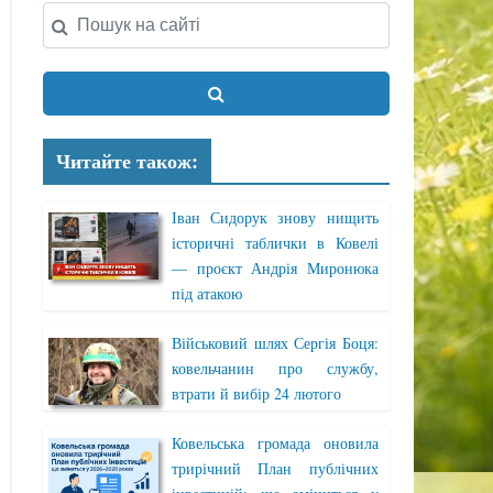
Читайте також:
Іван Сидорук знову нищить
історичні таблички в Ковелі
— проєкт Андрія Миронюка
під атакою
Військовий шлях Сергія Боця:
ковельчанин про службу,
втрати й вибір 24 лютого
Ковельська громада оновила
трирічний План публічних