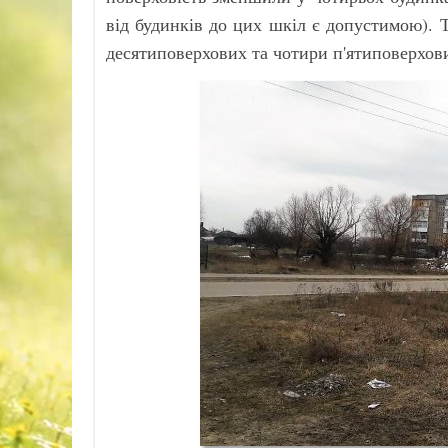
від будинків до цих шкіл є допустимою).
десятиповерхових та чотири п'ятиповерхов