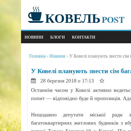
КОВЕЛЬ
POST
НОВИНИ
БЛОГИ
КОНТАКТИ
Головна
Новини
У Ковелі планують звести сім 
У Ковелі планують звести сім баг
28 березня 2018 о 17:13
Останнім часом у Ковелі активно ведетьс
попит — відповідно буде й пропозиція. Адж
Нещодавно депутати міської ради з
багатоквартирних житлових будинків з в
вулиці Тараса Боровця,10 у Ковелі. Під 