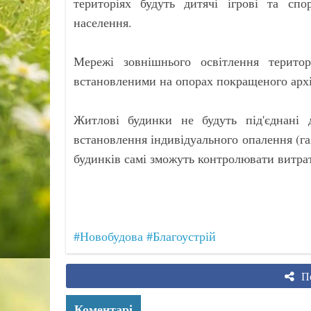
територіях будуть дитячі ігрові та сп
населення.
Мережі зовнішнього освітлення терито
встановленими на опорах покращеного архі
Житлові будинки не будуть під'єднані д
встановлення індивідуального опалення (га
будинків самі зможуть контролювати витрат
#Новобудова
#Благоустрій
По
Коментарі