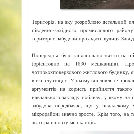
Територія, на яку розроблено детальний пл
південно-західного промислового райо
територію забудови проходить вулиця Завод
Попередньо було заплановано звести на ці
(орієнтовно на 1830 мешканців). Пр
чотирьохповерхового житлового будинку, я
в експлуатацію. У ньому висловлене проха
аргументів на користь прийняття такого
навчального закладу поблизу, у якому на с
забудова передбачає, що у недалекому 
мікрорайоні значно зросте. Крім того, на 
автотранспорту мешканців.