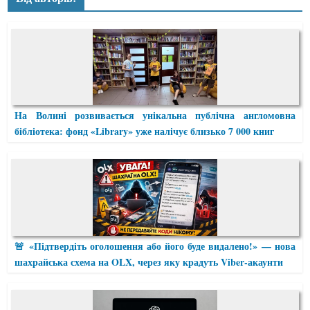
На Волині розвивається унікальна публічна англомовна
бібліотека: фонд «Library» уже налічує близько 7 000 книг
🚨 «Підтвердіть оголошення або його буде видалено!» — нова
шахрайська схема на OLX, через яку крадуть Viber-акаунти