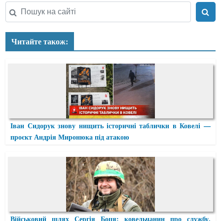
Читайте також:
Іван Сидорук знову нищить історичні таблички в Ковелі —
проєкт Андрія Миронюка під атакою
Військовий шлях Сергія Боця: ковельчанин про службу,