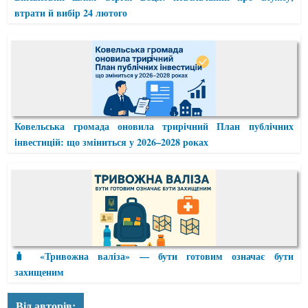
втрати й вибір 24 лютого
Ковельська громада оновила трирічний План публічних
інвестицій: що зміниться у 2026–2028 роках
🧳 «Тривожна валіза» — бути готовим означає бути
захищеним
Від авторів: