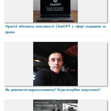
OpenAI обмежила можливості ChatGPT у сфері медицини та
права
Як допомогти наркозалежному? Куди потрібно звертатися?